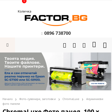
0
Количка
0896 738700
Начало
Фото-сувенири, заготовки
ChromaLuxe
Алуминиеви
фото панели
ChromaLuxe Фото панел, 100 x