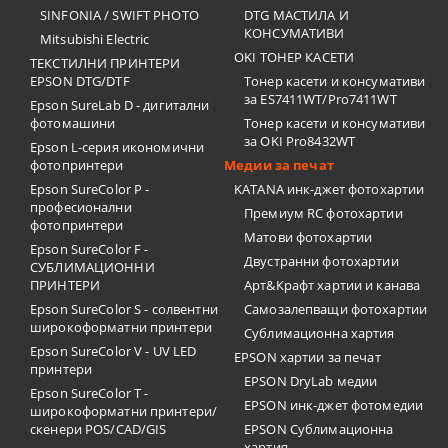
SINFONIA / SWIFT PHOTO
DTG МАСТИЛА И
КОНСУМАТИВИ
Mitsubishi Electric
OKI ТОНЕР КАСЕТИ
ТЕКСТИЛНИ ПРИНТЕРИ
EPSON DTG/DTF
Тонер касети и консумативи
за ES7411WT/Pro7411WT
Epson SureLab D - дигитални
фотомашини
Тонер касети и консумативи
за OKI Pro8432WT
Epson L-серия икономични
фотопринтери
Медии за печат
Epson SureColor P -
KATANA инк-джет фотохартии
професионални
Премиум RC фотохартии
фотопринтери
Матови фотохартии
Epson SureColor F -
Двустранни фотохартии
СУБЛИМАЦИОННИ
ПРИНТЕРИ
Арт&Крафт хартии и канава
Epson SureColor S - солвентни
Самозалепващи фотохартии
широкоформатни принтери
Сублимационна хартия
Epson SureColor V - UV LED
EPSON хартии за печат
принтери
EPSON DryLab медии
Epson SureColor T -
EPSON инк-джет фотомедии
широкоформатни принтери/
скенери POS/CAD/GIS
EPSON Сублимационна
хартия