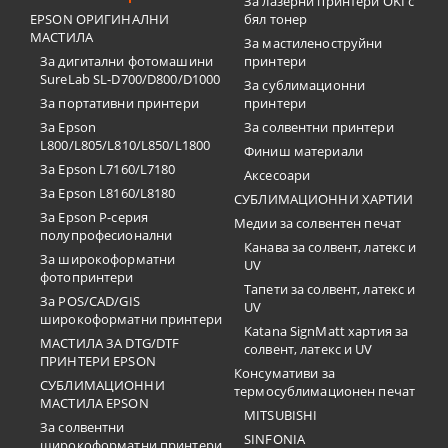
За лазерни принтери OKI с
EPSON ОРИГИНАЛНИ
бял тонер
МАСТИЛА
За мастиленоструйни
За дигитални фотомашини
принтери
SureLab SL-D700/D800/D1000
За сублимационни
За портативни принтери
принтери
За Epson
За солвентни принтери
L800/L805/L810/L850/L1800
Финиш материали
За Epson L7160/L7180
Аксесоари
За Epson L8160/L8180
СУБЛИМАЦИОННИ ХАРТИИ
За Epson P-серия
Медии за солвентен печат
полупрофесионални
Канава за солвент, латекс и
За широкоформатни
UV
фотопринтери
Тапети за солвент, латекс и
За POS/CAD/GIS
UV
широкоформатни принтери
Katana SignMatt хартия за
МАСТИЛА ЗА DTG/DTF
солвент, латекс и UV
ПРИНТЕРИ EPSON
Консумативи за
СУБЛИМАЦИОННИ
термосублимационен печат
МАСТИЛА EPSON
MITSUBISHI
За солвентни
SINFONIA
широкоформатни принтери