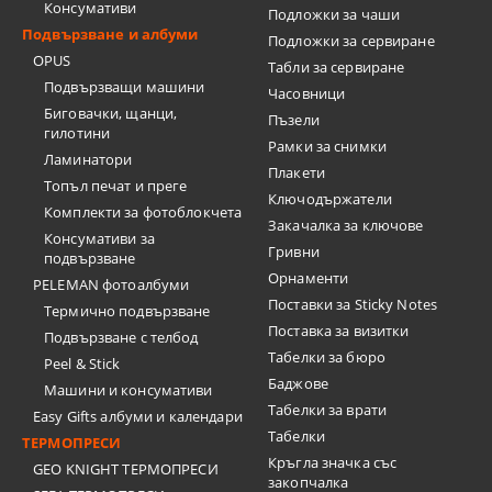
Консумативи
Подложки за чаши
Подвързване и албуми
Подложки за сервиране
OPUS
Табли за сервиране
Подвързващи машини
Часовници
Биговачки, щанци,
Пъзели
гилотини
Рамки за снимки
Ламинатори
Плакети
Топъл печат и преге
Ключодържатели
Комплекти за фотоблокчета
Закачалка за ключове
Консумативи за
Гривни
подвързване
Орнаменти
PELEMAN фотоалбуми
Поставки за Sticky Notes
Термично подвързване
Поставка за визитки
Подвързване с телбод
Tабелки за бюро
Peel & Stick
Баджове
Машини и консумативи
Табелки за врати
Easy Gifts албуми и календари
Табелки
ТЕРМОПРЕСИ
Кръгла значка със
GEO KNIGHT ТЕРМОПРЕСИ
закопчалка