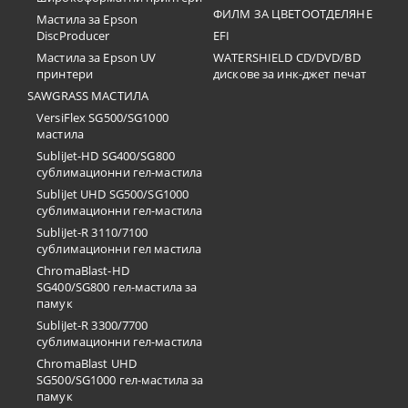
ФИЛМ ЗА ЦВЕТООТДЕЛЯНЕ
Мастила за Epson
DiscProducer
EFI
Мастила за Epson UV
WATERSHIELD CD/DVD/BD
принтери
дискове за инк-джет печат
SAWGRASS МАСТИЛА
VersiFlex SG500/SG1000
мастила
SubliJet-HD SG400/SG800
сублимационни гел-мастила
SubliJet UHD SG500/SG1000
сублимационни гел-мастила
SubliJet-R 3110/7100
сублимационни гел мастила
ChromaBlast-HD
SG400/SG800 гел-мастила за
памук
SubliJet-R 3300/7700
сублимационни гел-мастила
ChromaBlast UHD
SG500/SG1000 гел-мастила за
памук