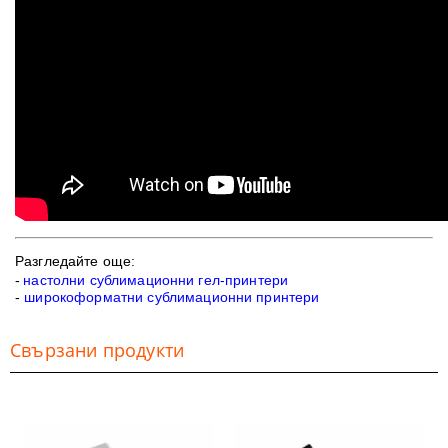
Разгледайте още:
-
настолни сублимационни гел-принтери
-
широкоформатни сублимационни принтери
Свързани продукти