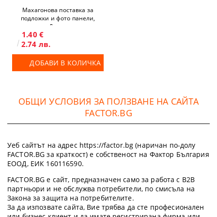
Махагонова поставка за
подложки и фото панели,
Дърво
1.40 €
2.74 лв.
ДОБАВИ В КОЛИЧКА
ОБЩИ УСЛОВИЯ ЗА ПОЛЗВАНЕ НА САЙТА
FACTOR.BG
Уеб сайтът на адрес https://factor.bg (наричан по-долу
FACTOR.BG за краткост) е собственост на Фактор България
ЕООД, ЕИК 160116590.
FACTOR.BG е сайт, предназначен само за работа с B2B
партньори и не обслужва потребители, по смисъла на
Закона за защита на потребителите.
За да изпозвате сайта, Вие трябва да сте професионален
или бизнес клиент и да имате регистрирана фирма или