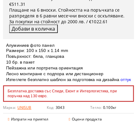
€511.31
Плащане на 6 вноски. Стойността на поръчката се
разпределя в 6 равни месечни вноски с оскъпяване.
За покупки на стойност до 2000 лв. / €1022.61
Алуминиев фото панел
Размери: 100 x 150 х 1.14 mm
Повърхност: бяла, гланцова
10 бр. в пакет
Пейзажна или портретна ориентация
Лесно монтиране с подпора или дистанционер
Изтеглете безплатно шаблон за подготовка на дизайна
оттук
Безплатна доставка със Спиди, Еконт и Интерлогистика, при
поръчка над 130 евро.
Марка:
UNISUB
Код:
3043
Тегло:
0.100
кг
Изпрати на приятел
Оцени продукта