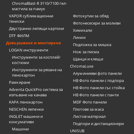
ChromaBlast-R 3110/7100 гел-
мастила за памук
VAPOR сублимационни
Фотокутии за обяд
тениски
Фотонесесери за моливи
Двустранно лепящи картони
Химикали
DTF ФИЛМ
Линии
Довършване и монтиране
Подложка за мишка
LOGAN инструменти
Нож за писма
Инструменти за косплей/
Щанци и клещи
костюми
ChromaLuxe
Инструменти за рязане на
Алуминиеви фото панели
пенокартон
HB Фото панели с подпора
Рамкиране
HB Фото панели със стойка
Adventa QuickPro система за
изпъване на канава
HB Фото панели с панти
KAPA пенокартон
MDF Фото панели
NESCHEN лепенки
Плотове за маса
INGLET машини и
Листов материал
консумативи
Подпори и дистанционери
Машини
UNISUB