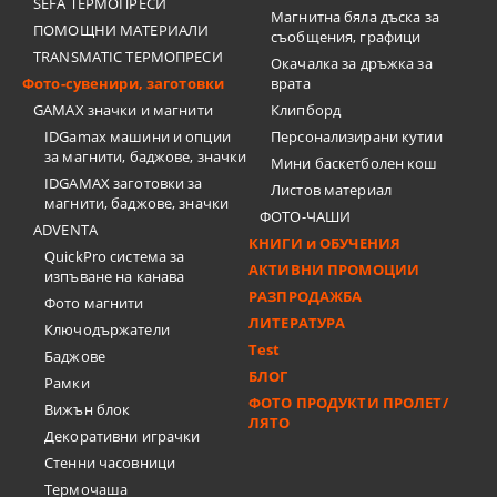
SEFA ТЕРМОПРЕСИ
Магнитна бяла дъска за
ПОМОЩНИ МАТЕРИАЛИ
съобщения, графици
TRANSMATIC ТЕРМОПРЕСИ
Окачалка за дръжка за
Фото-сувенири, заготовки
врата
GAMAX значки и магнити
Клипборд
IDGamax машини и опции
Персонализирани кутии
за магнити, баджове, значки
Мини баскетболен кош
IDGAMAX заготовки за
Листов материал
магнити, баджове, значки
ФОТО-ЧАШИ
ADVENTA
КНИГИ и ОБУЧЕНИЯ
QuickPro система за
АКТИВНИ ПРОМОЦИИ
изпъване на канава
РАЗПРОДАЖБА
Фото магнити
ЛИТЕРАТУРА
Ключодържатели
Test
Баджове
БЛОГ
Рамки
ФОТО ПРОДУКТИ ПРОЛЕТ/
Вижън блок
ЛЯТО
Декоративни играчки
Стенни часовници
Термочашa