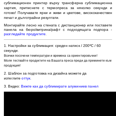
сублимационен принтер върху трансферна сублимационна
хартия, притиснете с термопреса за няколко секунди и
готово!
Получавате ярки и живи и цветове, в
исококачествен
печат и дълготрайни резултати
.
Монтирайте лесно на стената с дистанционер или поставете
панела на бюро/витрина/рафт с подходящата подпора -
разгледайте продуктите
.
1. ​Настройки за сублимация:
среден натиск / 200ºC / 60
секунди.
Всички посочени температури и времена са ориентировъчни!
Моля тествайте продуктите на Вашата преса преди да преминете към
продукция!
2. Шаблон
за подготовка на дизайна можете да
изтеглите
оттук
.
3. Видео:
Вижте как да сублимирате алуминиев панел