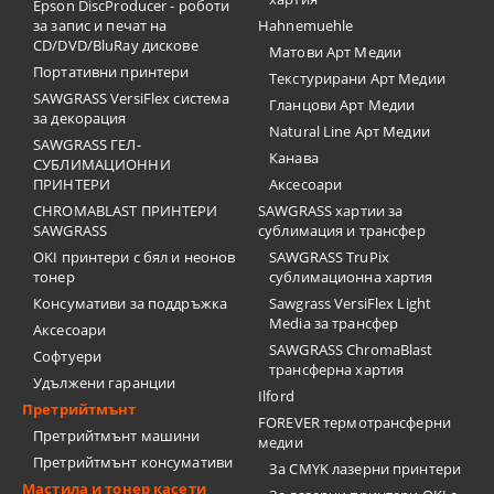
Epson DiscProducer - роботи
за запис и печат на
Hahnemuehle
CD/DVD/BluRay дискове
Матови Арт Медии
Портативни принтери
Текстурирани Арт Медии
SAWGRASS VersiFlex система
Гланцови Арт Медии
за декорация
Natural Line Арт Медии
SAWGRASS ГЕЛ-
Канава
СУБЛИМАЦИОННИ
ПРИНТЕРИ
Аксесоари
CHROMABLAST ПРИНТЕРИ
SAWGRASS хартии за
SAWGRASS
сублимация и трансфер
OKI принтери с бял и неонов
SAWGRASS TruPix
тонер
сублимационна хартия
Консумативи за поддръжка
Sawgrass VersiFlex Light
Media за трансфер
Аксесоари
SAWGRASS ChromaBlast
Софтуери
трансферна хартия
Удължени гаранции
Ilford
Претрийтмънт
FOREVER термотрансферни
Претрийтмънт машини
медии
Претрийтмънт консумативи
За CMYK лазерни принтери
Мастила и тонер касети