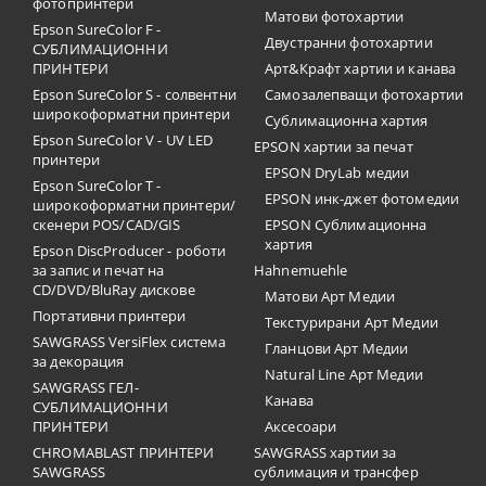
фотопринтери
Матови фотохартии
Epson SureColor F -
Двустранни фотохартии
СУБЛИМАЦИОННИ
ПРИНТЕРИ
Арт&Крафт хартии и канава
Epson SureColor S - солвентни
Самозалепващи фотохартии
широкоформатни принтери
Сублимационна хартия
Epson SureColor V - UV LED
EPSON хартии за печат
принтери
EPSON DryLab медии
Epson SureColor T -
EPSON инк-джет фотомедии
широкоформатни принтери/
скенери POS/CAD/GIS
EPSON Сублимационна
хартия
Epson DiscProducer - роботи
за запис и печат на
Hahnemuehle
CD/DVD/BluRay дискове
Матови Арт Медии
Портативни принтери
Текстурирани Арт Медии
SAWGRASS VersiFlex система
Гланцови Арт Медии
за декорация
Natural Line Арт Медии
SAWGRASS ГЕЛ-
Канава
СУБЛИМАЦИОННИ
ПРИНТЕРИ
Аксесоари
CHROMABLAST ПРИНТЕРИ
SAWGRASS хартии за
SAWGRASS
сублимация и трансфер