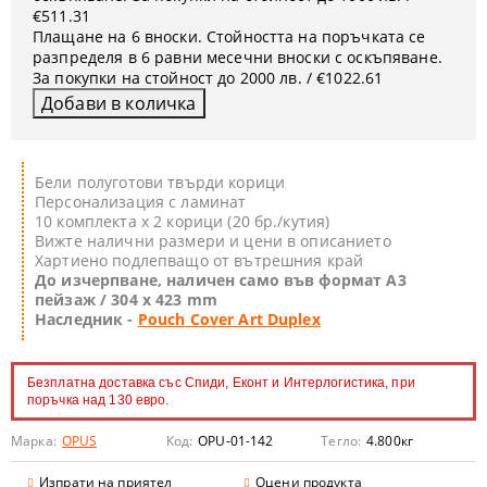
€511.31
Плащане на 6 вноски. Стойността на поръчката се
разпределя в 6 равни месечни вноски с оскъпяване.
За покупки на стойност до 2000 лв. / €1022.61
Бели полуготови твърди корици
Персонализация с ламинат
10 комплекта х 2 корици (20 бр./кутия)
Вижте налични размери и цени в описанието
Хартиено подлепващо от вътрешния край
До изчерпване, наличен само във формат А3
пейзаж / 304 х 423 mm
Наследник -
Pouch Cover Art Duplex
Безплатна доставка със Спиди, Еконт и Интерлогистика, при
поръчка над 130 евро.
Марка:
OPUS
Код:
OPU-01-142
Тегло:
4.800
кг
Изпрати на приятел
Оцени продукта