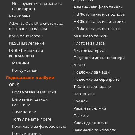
Инструменти за рязане на
Алуминиеви фото панели
пенокартон
HB Фото панели с подпора
Рамкиране
HB Фото панели със стойка
Adventa QuickPro система за
изпъване на канава
HB Фото панели с панти
KAPA пенокартон
MDF Фото панели
NESCHEN лепенки
Плотове за маса
INGLET машини и
Листов материал
консумативи
Подпори и дистанционери
Машини
UNISUB
Консумативи
Подложки за чаши
Подвързване и албуми
Подложки за сервиране
OPUS
Табли за сервиране
Подвързващи машини
Часовници
Биговачки, щанци,
Пъзели
гилотини
Рамки за снимки
Ламинатори
Плакети
Топъл печат и преге
Ключодържатели
Комплекти за фотоблокчета
Закачалка за ключове
Консумативи за