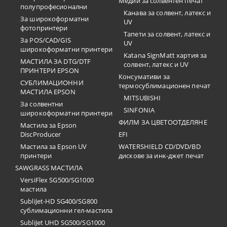
Медии за солвентен печат
полупрофесионални
Канава за солвент, латекс и
За широкоформатни
UV
фотопринтери
Тапети за солвент, латекс и
За POS/CAD/GIS
UV
широкоформатни принтери
Katana SignMatt хартия за
МАСТИЛА ЗА DTG/DTF
солвент, латекс и UV
ПРИНТЕРИ EPSON
Консумативи за
СУБЛИМАЦИОННИ
термосублимационен печат
МАСТИЛА EPSON
MITSUBISHI
За солвентни
SINFONIA
широкоформатни принтери
ФИЛМ ЗА ЦВЕТООТДЕЛЯНЕ
Мастила за Epson
DiscProducer
EFI
Мастила за Epson UV
WATERSHIELD CD/DVD/BD
принтери
дискове за инк-джет печат
SAWGRASS МАСТИЛА
VersiFlex SG500/SG1000
мастила
SubliJet-HD SG400/SG800
сублимационни гел-мастила
SubliJet UHD SG500/SG1000