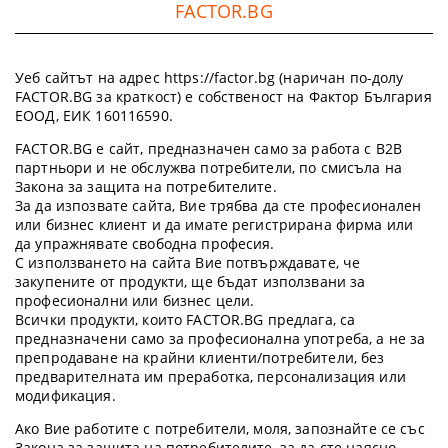
FACTOR.BG
Уеб сайтът на адрес https://factor.bg (наричан по-долу
FACTOR.BG за краткост) е собственост на Фактор България
ЕООД, ЕИК 160116590.
FACTOR.BG е сайт, предназначен само за работа с B2B
партньори и не обслужва потребители, по смисъла на
Закона за защита на потребителите.
За да изпозвате сайта, Вие трябва да сте професионален
или бизнес клиент и да имате регистрирана фирма или
да упражнявате свободна професия.
С използването на сайта Вие потвърждавате, че
закупените от продукти, ще бъдат използвани за
професионални или бизнес цели.
Всички продукти, които FACTOR.BG предлага, са
предназначени само за професионална употреба, а не за
препродаване на крайни клиенти/потребители, без
предварителната им преработка, персонализация или
модификация.
Ако Вие работите с потребители, моля, запознайте се със
Закона за защита на потребителите, за да сте наясно