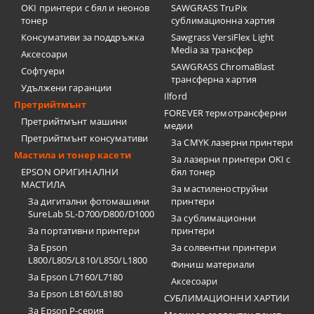
OKI принтери с бял и неонов
SAWGRASS TruPix
тонер
сублимационна хартия
Консумативи за поддръжка
Sawgrass VersiFlex Light
Media за трансфер
Аксесоари
SAWGRASS ChromaBlast
Софтуери
трансферна хартия
Удължени гаранции
Ilford
Претрийтмънт
FOREVER термотрансферни
Претрийтмънт машини
медии
Претрийтмънт консумативи
За CMYK лазерни принтери
Мастила и тонер касети
За лазерни принтери OKI с
EPSON ОРИГИНАЛНИ
бял тонер
МАСТИЛА
За мастиленоструйни
За дигитални фотомашини
принтери
SureLab SL-D700/D800/D1000
За сублимационни
За портативни принтери
принтери
За Epson
За солвентни принтери
L800/L805/L810/L850/L1800
Финиш материали
За Epson L7160/L7180
Аксесоари
За Epson L8160/L8180
СУБЛИМАЦИОННИ ХАРТИИ
За Epson P-серия