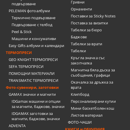
Гривни
подвързване
Орнаменти
PELEMAN фотоалбуми
Поставки за Sticky Notes
Термично подвързване
Поставка за визитки
Подвързване с телбод
Tабелки за бюро
Peel & Stick
Баджове
Машини и консумативи
Табелки за врати
Easy Gifts албуми и календари
Табелки
ТЕРМОПРЕСИ
Кръгла значка със
GEO KNIGHT ТЕРМОПРЕСИ
закопчалка
SEFA ТЕРМОПРЕСИ
Магнитна бяла дъска за
ПОМОЩНИ МАТЕРИАЛИ
съобщения, графици
TRANSMATIC ТЕРМОПРЕСИ
Окачалка за дръжка за
Фото-сувенири, заготовки
врата
GAMAX значки и магнити
Клипборд
IDGamax машини и опции
Персонализирани кутии
за магнити, баджове, значки
Мини баскетболен кош
IDGAMAX заготовки за
Листов материал
магнити, баджове, значки
ФОТО-ЧАШИ
ADVENTA
КНИГИ и ОБУЧЕНИЯ