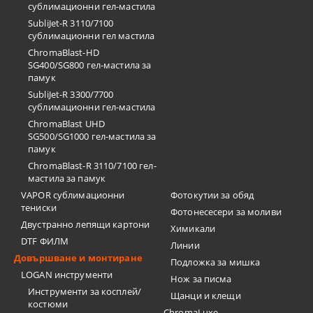
сублимационни гел-мастила
SubliJet-R 3110/7100
сублимационни гел мастила
ChromaBlast-HD
SG400/SG800 гел-мастила за
памук
SubliJet-R 3300/7700
сублимационни гел-мастила
ChromaBlast UHD
SG500/SG1000 гел-мастила за
памук
ChromaBlast-R 3110/7100 гел-
мастила за памук
VAPOR сублимационни
Фотокутии за обяд
тениски
Фотонесесери за моливи
Двустранно лепящи картони
Химикали
DTF ФИЛМ
Линии
Довършване и монтиране
Подложка за мишка
LOGAN инструменти
Нож за писма
Инструменти за косплей/
Щанци и клещи
костюми
ChromaLuxe