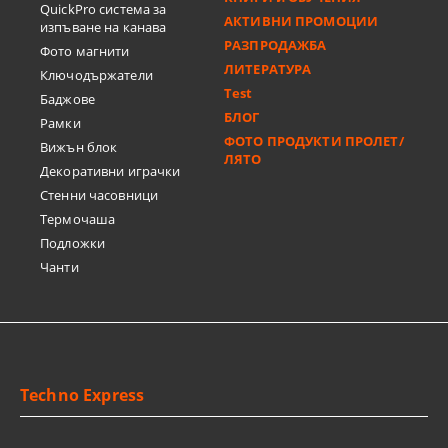
QuickPro система за
АКТИВНИ ПРОМОЦИИ
изпъване на канава
РАЗПРОДАЖБА
Фото магнити
ЛИТЕРАТУРА
Ключодържатели
Test
Баджове
БЛОГ
Рамки
ФОТО ПРОДУКТИ ПРОЛЕТ/
Вижън блок
ЛЯТО
Декоративни играчки
Стенни часовници
Термочашa
Подложки
Чанти
Techno Express