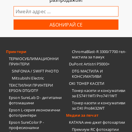
разпродажби!
Принтери
ChromaBlast-R 3300/7700 гел-
мастила за памук
ТЕРМОСУБЛИМАЦИОННИ
ПРИНТЕРИ
DuPont Artistri P5000+
SINFONIA / SWIFT PHOTO
DTG МАСТИЛА И
КОНСУМАТИВИ
Mitsubishi Electric
OKI ТОНЕР КАСЕТИ
ТЕКСТИЛНИ ПРИНТЕРИ
EPSON DTG/DTF
Тонер касети и консумативи
за ES7411WT/Pro7411WT
Epson SureLab D - дигитални
фотомашини
Тонер касети и консумативи
за OKI Pro8432WT
Epson L-серия икономични
фотопринтери
Медии за печат
Epson SureColor P -
KATANA инк-джет фотохартии
професионални
Премиум RC фотохартии