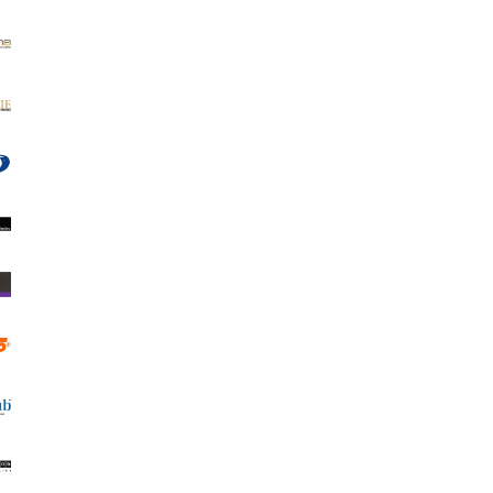
Photo Matt 180
Adventa Магнит/Рамка с подпора
КЛАСИК
0.85 €
1.66 лв.
8.10 €
15.84 лв.
ВИЖ ДЕТАЙЛИ
ДОБАВИ В КОЛИЧКА