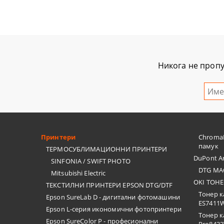
Никога не пропу
Принтери
ChromaB
памук
ТЕРМОСУБЛИМАЦИОННИ ПРИНТЕРИ
DuPont Ar
SINFONIA / SWIFT PHOTO
DTG МА
Mitsubishi Electric
OKI ТОНЕ
ТЕКСТИЛНИ ПРИНТЕРИ EPSON DTG/DTF
Тонер к
Epson SureLab D - дигитални фотомашини
ES7411
Epson L-серия икономични фотопринтери
Тонер к
Epson SureColor P - професионални