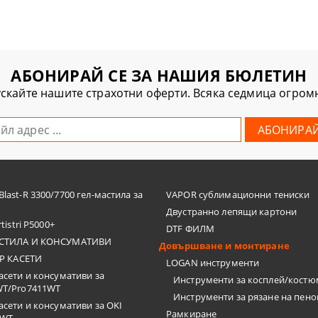
АБОНИРАЙ СЕ ЗА НАШИЯ БЮЛЕТИН
скайте нашите страхотни оферти. Всяка седмица огро
last-R 3300/7700 гел-мастила за
VAPOR сублимационни тениски
Двустранно лепящи картони
tistri P5000+
DTF ФИЛМ
СТИЛА И КОНСУМАТИВИ
Довършване и монтиране
Р КАСЕТИ
LOGAN инструменти
асети и консумативи за
Инструменти за косплей/кост
WT/Pro7411WT
Инструменти за рязане на пен
асети и консумативи за OKI
Рамкиране