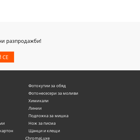
мни разпродажби!
Фотокутии за обяд
Фотонесесери за моливи
Химикали
Линии
Подложка за мишка
юми
Нож за писма
окартон
Щанци и клещи
ChromaLuxe