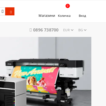
0
Магазини
Количка
Вход
0896 738700
EUR
BG