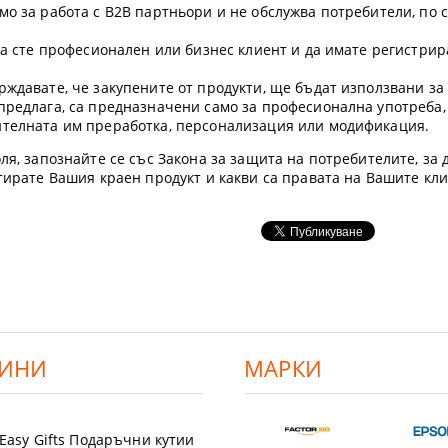
мо за работа с B2B партньори и не обслужва потребители, по 
 да сте професионален или бизнес клиент и да имате регистр
рждавате, че закупените от продукти, ще бъдат използвани з
предлага, са предназначени само за професионална употреба,
ителната им преработка, персонализация или модификация.
ля, запознайте се със Закона за защита на потребителите, за д
етирате Вашия краен продукт и какви са правата на Вашите кл
ИНИ
МАРКИ
Easy Gifts Подаръчни кутии