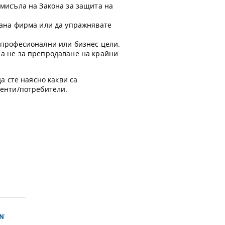
смисъла на Закона за защита на
ирана фирма или да упражнявате
а професионални или бизнес цели.
 а не за препродаване на крайни
а сте наясно какви са
иенти/потребители.