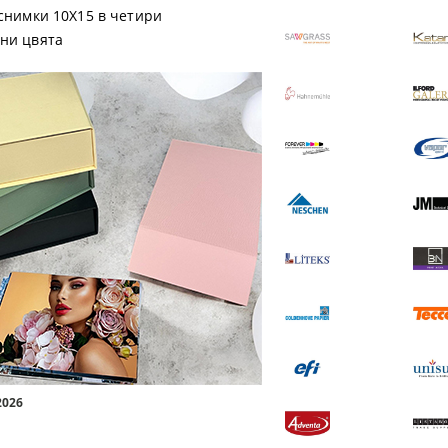
 снимки 10X15 в четири
ни цвята
a Магнит EASI
Premium Luster 200
1.03 €
2.01 лв.
17.40 €
34.03 лв.
 ДЕТАЙЛИ
ВИЖ ДЕТАЙЛИ
2026