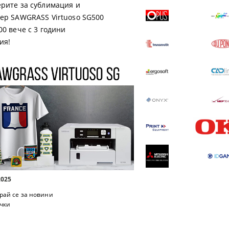
рите за сублимация и
ер SAWGRASS Virtuoso SG500
00 вече с 3 години
ия!
2025
рай се за новини
чки