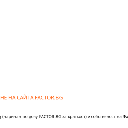
Е НА САЙТА FACTOR.BG
.bg (наричан по-долу FACTOR.BG за краткост) е собственост на