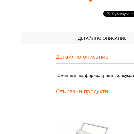
Аксесоари
DTF ФИЛМ
Софтуери
Удължени г
ДЕТАЙЛНО ОПИСАНИЕ
Детайлно описание
Сменяем перфориращ нож. Консума
Свързани продукти