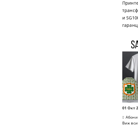
Принте
трансф
и SG10
гаранц
01 Окт 
Абони
Виж вси