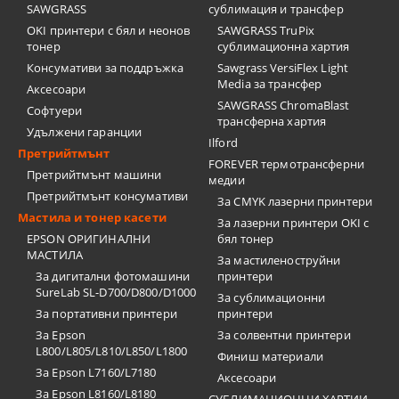
SAWGRASS
сублимация и трансфер
OKI принтери с бял и неонов
SAWGRASS TruPix
тонер
сублимационна хартия
Консумативи за поддръжка
Sawgrass VersiFlex Light
Media за трансфер
Аксесоари
SAWGRASS ChromaBlast
Софтуери
трансферна хартия
Удължени гаранции
Ilford
Претрийтмънт
FOREVER термотрансферни
Претрийтмънт машини
медии
Претрийтмънт консумативи
За CMYK лазерни принтери
Мастила и тонер касети
За лазерни принтери OKI с
EPSON ОРИГИНАЛНИ
бял тонер
МАСТИЛА
За мастиленоструйни
За дигитални фотомашини
принтери
SureLab SL-D700/D800/D1000
За сублимационни
За портативни принтери
принтери
За Epson
За солвентни принтери
L800/L805/L810/L850/L1800
Финиш материали
За Epson L7160/L7180
Аксесоари
За Epson L8160/L8180