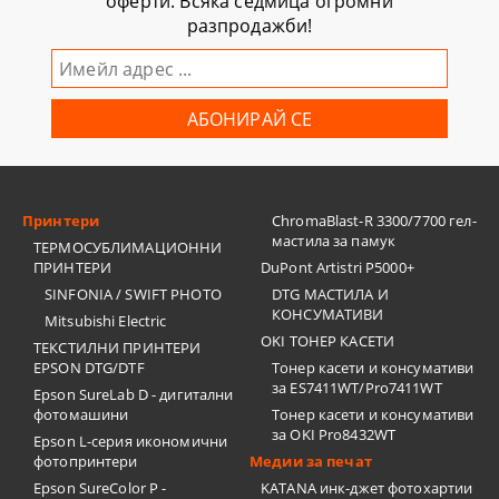
оферти. Всяка седмица огромни
разпродажби!
Принтери
ChromaBlast-R 3300/7700 гел-
мастила за памук
ТЕРМОСУБЛИМАЦИОННИ
ПРИНТЕРИ
DuPont Artistri P5000+
SINFONIA / SWIFT PHOTO
DTG МАСТИЛА И
КОНСУМАТИВИ
Mitsubishi Electric
OKI ТОНЕР КАСЕТИ
ТЕКСТИЛНИ ПРИНТЕРИ
EPSON DTG/DTF
Тонер касети и консумативи
за ES7411WT/Pro7411WT
Epson SureLab D - дигитални
фотомашини
Тонер касети и консумативи
за OKI Pro8432WT
Epson L-серия икономични
фотопринтери
Медии за печат
Epson SureColor P -
KATANA инк-джет фотохартии