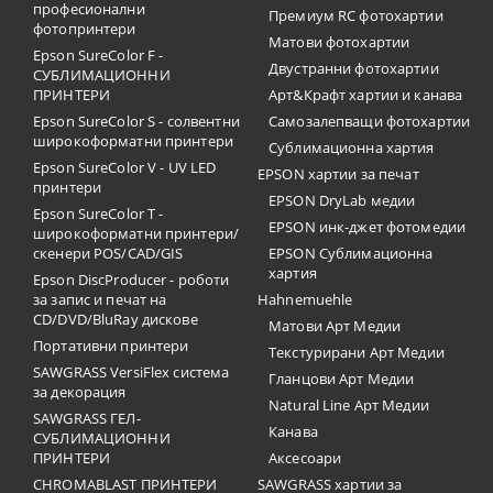
професионални
Премиум RC фотохартии
фотопринтери
Матови фотохартии
Epson SureColor F -
Двустранни фотохартии
СУБЛИМАЦИОННИ
ПРИНТЕРИ
Арт&Крафт хартии и канава
Epson SureColor S - солвентни
Самозалепващи фотохартии
широкоформатни принтери
Сублимационна хартия
Epson SureColor V - UV LED
EPSON хартии за печат
принтери
EPSON DryLab медии
Epson SureColor T -
EPSON инк-джет фотомедии
широкоформатни принтери/
скенери POS/CAD/GIS
EPSON Сублимационна
хартия
Epson DiscProducer - роботи
за запис и печат на
Hahnemuehle
CD/DVD/BluRay дискове
Матови Арт Медии
Портативни принтери
Текстурирани Арт Медии
SAWGRASS VersiFlex система
Гланцови Арт Медии
за декорация
Natural Line Арт Медии
SAWGRASS ГЕЛ-
Канава
СУБЛИМАЦИОННИ
ПРИНТЕРИ
Аксесоари
CHROMABLAST ПРИНТЕРИ
SAWGRASS хартии за