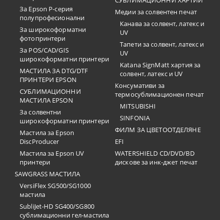
СУБЛИМАЦИОННИ ХАРТИИ
За Epson P-серия
Медии за солвентен печат
полупрофесионални
Канава за солвент, латекс и
За широкоформатни
UV
фотопринтери
Тапети за солвент, латекс и
За POS/CAD/GIS
UV
широкоформатни принтери
Katana SignMatt хартия за
МАСТИЛА ЗА DTG/DTF
солвент, латекс и UV
ПРИНТЕРИ EPSON
Консумативи за
СУБЛИМАЦИОННИ
термосублимационен печат
МАСТИЛА EPSON
MITSUBISHI
За солвентни
SINFONIA
широкоформатни принтери
ФИЛМ ЗА ЦВЕТООТДЕЛЯНЕ
Мастила за Epson
DiscProducer
EFI
Мастила за Epson UV
WATERSHIELD CD/DVD/BD
принтери
дискове за инк-джет печат
SAWGRASS МАСТИЛА
VersiFlex SG500/SG1000
мастила
SubliJet-HD SG400/SG800
сублимационни гел-мастила