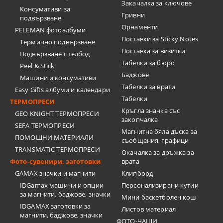
Закачалка за ключове
Консумативи за
Гривни
подвързване
Орнаменти
PELEMAN фотоалбуми
Поставки за Sticky Notes
Термично подвързване
Поставка за визитки
Подвързване с телбод
Tабелки за бюро
Peel & Stick
Баджове
Машини и консумативи
Табелки за врати
Easy Gifts албуми и календари
Табелки
ТЕРМОПРЕСИ
Кръгла значка със
GEO KNIGHT ТЕРМОПРЕСИ
закопчалка
SEFA ТЕРМОПРЕСИ
Магнитна бяла дъска за
ПОМОЩНИ МАТЕРИАЛИ
съобщения, графици
TRANSMATIC ТЕРМОПРЕСИ
Окачалка за дръжка за
Фото-сувенири, заготовки
врата
GAMAX значки и магнити
Клипборд
IDGamax машини и опции
Персонализирани кутии
за магнити, баджове, значки
Мини баскетболен кош
IDGAMAX заготовки за
Листов материал
магнити, баджове, значки
ФОТО-ЧАШИ