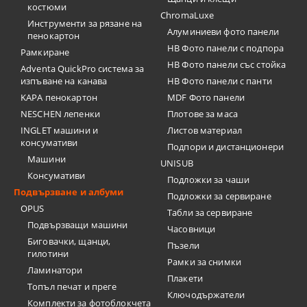
костюми
ChromaLuxe
Инструменти за рязане на
Алуминиеви фото панели
пенокартон
HB Фото панели с подпора
Рамкиране
HB Фото панели със стойка
Adventa QuickPro система за
изпъване на канава
HB Фото панели с панти
KAPA пенокартон
MDF Фото панели
NESCHEN лепенки
Плотове за маса
INGLET машини и
Листов материал
консумативи
Подпори и дистанционери
Машини
UNISUB
Консумативи
Подложки за чаши
Подвързване и албуми
Подложки за сервиране
OPUS
Табли за сервиране
Подвързващи машини
Часовници
Биговачки, щанци,
Пъзели
гилотини
Рамки за снимки
Ламинатори
Плакети
Топъл печат и преге
Ключодържатели
Комплекти за фотоблокчета