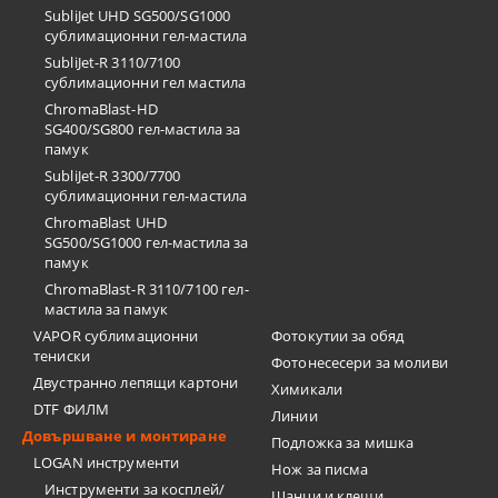
SubliJet UHD SG500/SG1000
сублимационни гел-мастила
SubliJet-R 3110/7100
сублимационни гел мастила
ChromaBlast-HD
SG400/SG800 гел-мастила за
памук
SubliJet-R 3300/7700
сублимационни гел-мастила
ChromaBlast UHD
SG500/SG1000 гел-мастила за
памук
ChromaBlast-R 3110/7100 гел-
мастила за памук
VAPOR сублимационни
Фотокутии за обяд
тениски
Фотонесесери за моливи
Двустранно лепящи картони
Химикали
DTF ФИЛМ
Линии
Довършване и монтиране
Подложка за мишка
LOGAN инструменти
Нож за писма
Инструменти за косплей/
Щанци и клещи