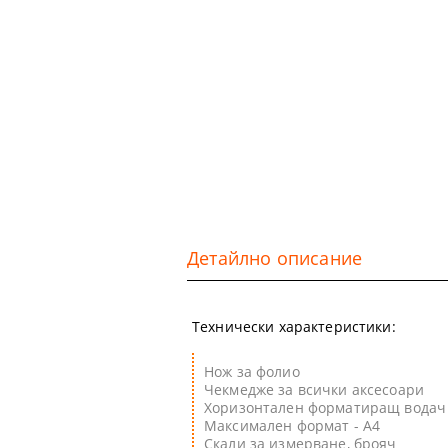
Детайлно описание
Технически характеристики:
Нож за фолио
Чекмедже за всички аксесоари
Хоризонтален форматиращ водач 
Максимален формат - А4
Скали за измерване, брояч