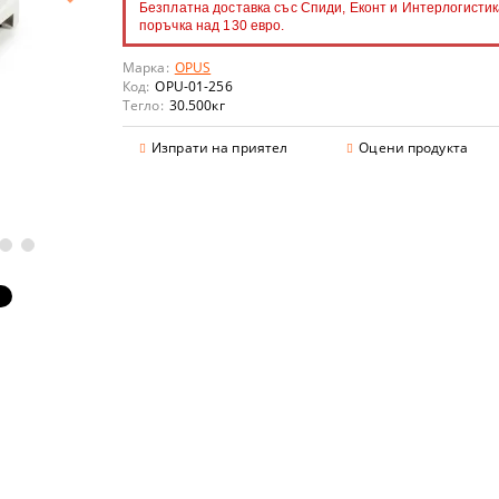
Безплатна доставка със Спиди, Еконт и Интерлогистик
поръчка над 130 евро.
Марка:
OPUS
Код:
OPU-01-256
Тегло:
30.500
кг
аранции
Изпрати на приятел
Оцени продукта