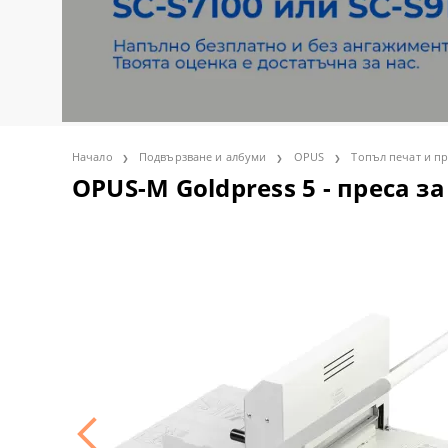
Термопреси
Epson SureC
Ilford
KAPA пенок
Easy Gifts а
Претрийтмъ
GEO KNIGHT
Сувенири
Epson SureC
FOREVER те
NESCHEN ле
SEFA ТЕРМО
GAMAX знач
Книги и Обучения
Epson SureC
СУБЛИМАЦИ
INGLET маш
ПОМОЩНИ 
ADVENTA
ФОТО ПРОДУКТИ ПРОЛЕТ-
Epson DiscP
Медии за со
TRANSMATI
ChromaLuxe
ЛЯТО
Начало
Подвързване и албуми
OPUS
Топъл печат и пр
OPUS-М Goldpress 5 - преса з
АКТИВНИ ПРОМОЦИИ
Портативни
Консумативи
UNISUB
РАЗПРОДАЖБА
SAWGRASS Ve
ФИЛМ ЗА Ц
ФОТО-ЧАШ
Сервиз
SAWGRASS 
EFI
CHROMABLA
WATERSHIELD
OKI принтер
VAPOR субл
Консуматив
Двустранно