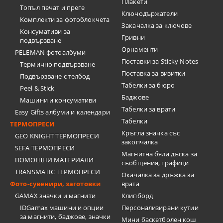
Плакети
Топъл печат и преге
Ключодържатели
Комплекти за фотоблокчета
Закачалка за ключове
Консумативи за
Гривни
подвързване
Орнаменти
PELEMAN фотоалбуми
Поставки за Sticky Notes
Термично подвързване
Поставка за визитки
Подвързване с телбод
Tабелки за бюро
Peel & Stick
Баджове
Машини и консумативи
Табелки за врати
Easy Gifts албуми и календари
Табелки
ТЕРМОПРЕСИ
Кръгла значка със
GEO KNIGHT ТЕРМОПРЕСИ
закопчалка
SEFA ТЕРМОПРЕСИ
Магнитна бяла дъска за
ПОМОЩНИ МАТЕРИАЛИ
съобщения, графици
TRANSMATIC ТЕРМОПРЕСИ
Окачалка за дръжка за
Фото-сувенири, заготовки
врата
GAMAX значки и магнити
Клипборд
IDGamax машини и опции
Персонализирани кутии
за магнити, баджове, значки
Мини баскетболен кош