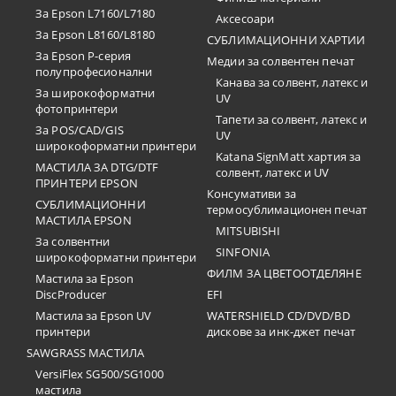
За Epson L7160/L7180
Аксесоари
За Epson L8160/L8180
СУБЛИМАЦИОННИ ХАРТИИ
За Epson P-серия
Медии за солвентен печат
полупрофесионални
Канава за солвент, латекс и
За широкоформатни
UV
фотопринтери
Тапети за солвент, латекс и
За POS/CAD/GIS
UV
широкоформатни принтери
Katana SignMatt хартия за
МАСТИЛА ЗА DTG/DTF
солвент, латекс и UV
ПРИНТЕРИ EPSON
Консумативи за
СУБЛИМАЦИОННИ
термосублимационен печат
МАСТИЛА EPSON
MITSUBISHI
За солвентни
SINFONIA
широкоформатни принтери
ФИЛМ ЗА ЦВЕТООТДЕЛЯНЕ
Мастила за Epson
DiscProducer
EFI
Мастила за Epson UV
WATERSHIELD CD/DVD/BD
принтери
дискове за инк-джет печат
SAWGRASS МАСТИЛА
VersiFlex SG500/SG1000
мастила