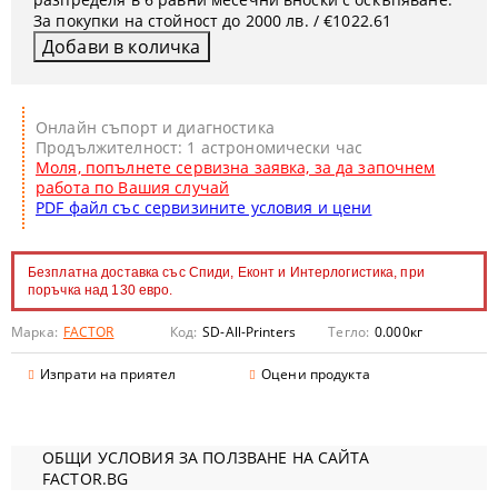
За покупки на стойност до 2000 лв. / €1022.61
Онлайн съпорт и диагностика
Продължителност: 1 астрономически час
Моля, попълнете сервизна заявка, за да започнем
работа по Вашия случай
PDF файл със сервизините условия и цени
Безплатна доставка със Спиди, Еконт и Интерлогистика, при
поръчка над 130 евро.
Марка:
FACTOR
Код:
SD-All-Printers
Тегло:
0.000
кг
Изпрати на приятел
Оцени продукта
ОБЩИ УСЛОВИЯ ЗА ПОЛЗВАНЕ НА САЙТА
FACTOR.BG