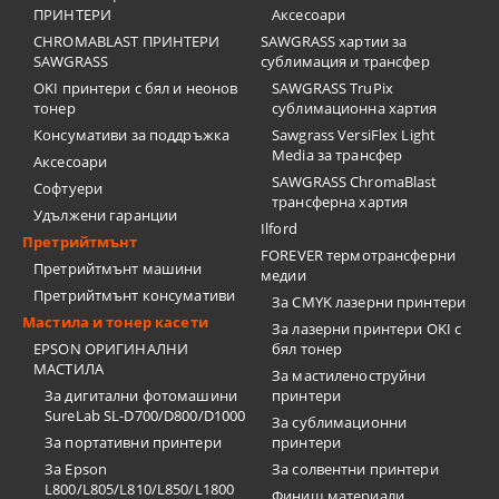
ПРИНТЕРИ
Аксесоари
CHROMABLAST ПРИНТЕРИ
SAWGRASS хартии за
SAWGRASS
сублимация и трансфер
OKI принтери с бял и неонов
SAWGRASS TruPix
тонер
сублимационна хартия
Консумативи за поддръжка
Sawgrass VersiFlex Light
Media за трансфер
Аксесоари
SAWGRASS ChromaBlast
Софтуери
трансферна хартия
Удължени гаранции
Ilford
Претрийтмънт
FOREVER термотрансферни
Претрийтмънт машини
медии
Претрийтмънт консумативи
За CMYK лазерни принтери
Мастила и тонер касети
За лазерни принтери OKI с
EPSON ОРИГИНАЛНИ
бял тонер
МАСТИЛА
За мастиленоструйни
За дигитални фотомашини
принтери
SureLab SL-D700/D800/D1000
За сублимационни
За портативни принтери
принтери
За Epson
За солвентни принтери
L800/L805/L810/L850/L1800
Финиш материали