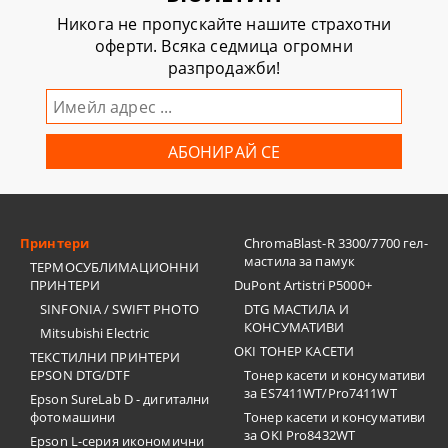
Никога не пропускайте нашите страхотни
оферти. Всяка седмица огромни
разпродажби!
Принтери
ChromaBlast-R 3300/7700 гел-
мастила за памук
ТЕРМОСУБЛИМАЦИОННИ
ПРИНТЕРИ
DuPont Artistri P5000+
SINFONIA / SWIFT PHOTO
DTG МАСТИЛА И
КОНСУМАТИВИ
Mitsubishi Electric
OKI ТОНЕР КАСЕТИ
ТЕКСТИЛНИ ПРИНТЕРИ
EPSON DTG/DTF
Тонер касети и консумативи
за ES7411WT/Pro7411WT
Epson SureLab D - дигитални
фотомашини
Тонер касети и консумативи
за OKI Pro8432WT
Epson L-серия икономични