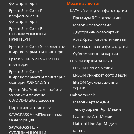
фотопринтери
Медии за печат
Epson SureColor P -
KATANA инк-джет фотохартии
професионални
Премиум RC фотохартии
фотопринтери
Матови фотохартии
Epson SureColor F -
Двустранни фотохартии
СУБЛИМАЦИОННИ
ПРИНТЕРИ
Арт&Крафт хартии и канава
Epson SureColor S - солвентни
Самозалепващи фотохартии
широкоформатни принтери
Сублимационна хартия
Epson SureColor V - UV LED
EPSON хартии за печат
принтери
EPSON DryLab медии
Epson SureColor T -
EPSON инк-джет фотомедии
широкоформатни принтери/
скенери POS/CAD/GIS
EPSON Сублимационна
хартия
Epson DiscProducer - роботи
за запис и печат на
Hahnemuehle
CD/DVD/BluRay дискове
Матови Арт Медии
Портативни принтери
Текстурирани Арт Медии
SAWGRASS VersiFlex система
Гланцови Арт Медии
за декорация
Natural Line Арт Медии
SAWGRASS ГЕЛ-
Канава
СУБЛИМАЦИОННИ