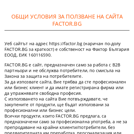
ОБЩИ УСЛОВИЯ ЗА ПОЛЗВАНЕ НА САЙТА
FACTOR.BG
Уеб сайтът на адрес https://factor.bg (наричан по-долу
FACTOR.BG за краткост) е собственост на Фактор България
ЕООД, ЕИК 160116590.
FACTOR.BG е сайт, предназначен само за работа с B2B
партньори и не обслужва потребители, по смисъла на
Закона за защита на потребителите.
За да изпозвате сайта, Вие трябва да сте професионален
или бизнес клиент и да имате регистрирана фирма или
да упражнявате свободна професия.
С използването на сайта Вие потвърждавате, че
закупените от продукти, ще бъдат използвани за
професионални или бизнес цели.
Всички продукти, които FACTOR.BG предлага, са
предназначени само за професионална употреба, а не за
препродаване на крайни клиенти/потребители, без
предварителната им преработка, персонализация или