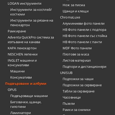
LOGAN инструменти
Нож за писма
Инструменти за косплей/
Щанци и клещи
костюми
ChromaLuxe
Инструменти за рязане на
Алуминиеви фото панели
пенокартон
HB Фото панели с подпора
Рамкиране
HB Фото панели със стойка
Adventa QuickPro система за
изпъване на канава
HB Фото панели с панти
KAPA пенокартон
MDF Фото панели
NESCHEN лепенки
Плотове за маса
INGLET машини и
Листов материал
консумативи
Подпори и дистанционери
Машини
UNISUB
Консумативи
Подложки за чаши
Подвързване и албуми
Подложки за сервиране
OPUS
Табли за сервиране
Подвързващи машини
Часовници
Биговачки, щанци,
Пъзели
гилотини
Рамки за снимки
Ламинатори