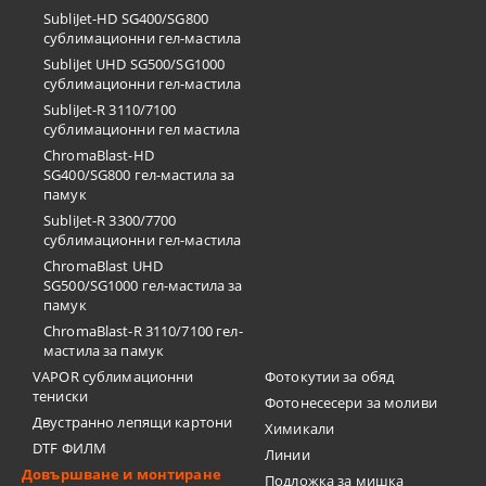
SubliJet-HD SG400/SG800
сублимационни гел-мастила
SubliJet UHD SG500/SG1000
сублимационни гел-мастила
SubliJet-R 3110/7100
сублимационни гел мастила
ChromaBlast-HD
SG400/SG800 гел-мастила за
памук
SubliJet-R 3300/7700
сублимационни гел-мастила
ChromaBlast UHD
SG500/SG1000 гел-мастила за
памук
ChromaBlast-R 3110/7100 гел-
мастила за памук
VAPOR сублимационни
Фотокутии за обяд
тениски
Фотонесесери за моливи
Двустранно лепящи картони
Химикали
DTF ФИЛМ
Линии
Довършване и монтиране
Подложка за мишка