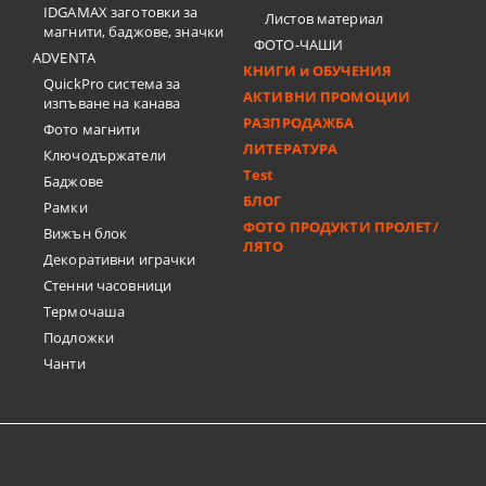
IDGAMAX заготовки за
Листов материал
магнити, баджове, значки
ФОТО-ЧАШИ
ADVENTA
КНИГИ и ОБУЧЕНИЯ
QuickPro система за
АКТИВНИ ПРОМОЦИИ
изпъване на канава
РАЗПРОДАЖБА
Фото магнити
ЛИТЕРАТУРА
Ключодържатели
Test
Баджове
БЛОГ
Рамки
ФОТО ПРОДУКТИ ПРОЛЕТ/
Вижън блок
ЛЯТО
Декоративни играчки
Стенни часовници
Термочашa
Подложки
Чанти