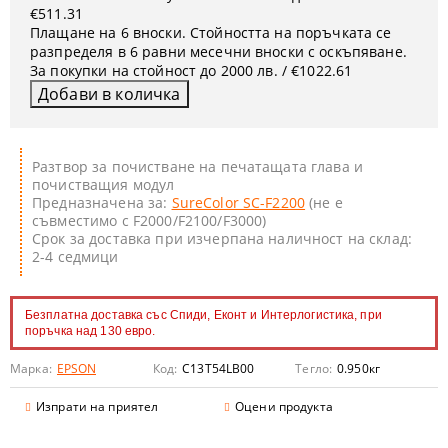
€511.31
Плащане на 6 вноски. Стойността на поръчката се
разпределя в 6 равни месечни вноски с оскъпяване.
За покупки на стойност до 2000 лв. / €1022.61
Разтвор за почистване на печатащата глава и
почистващия модул
Предназначена за:
SureColor SC-F2200
(не е
съвместимо с F2000/F2100/F3000)
Срок за доставка при изчерпана наличност на склад:
2-4 седмици
Безплатна доставка със Спиди, Еконт и Интерлогистика, при
поръчка над 130 евро.
Марка:
EPSON
Код:
C13T54LB00
Тегло:
0.950
кг
Изпрати на приятел
Оцени продукта