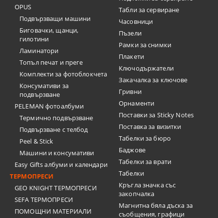
OPUS
Табли за сервиране
Подвързващи машини
Часовници
Биговачки, щанци,
Пъзели
гилотини
Рамки за снимки
Ламинатори
Плакети
Топъл печат и преге
Ключодържатели
Комплекти за фотоблокчета
Закачалка за ключове
Консумативи за
Гривни
подвързване
Орнаменти
PELEMAN фотоалбуми
Поставки за Sticky Notes
Термично подвързване
Поставка за визитки
Подвързване с телбод
Tабелки за бюро
Peel & Stick
Баджове
Машини и консумативи
Табелки за врати
Easy Gifts албуми и календари
Табелки
ТЕРМОПРЕСИ
Кръгла значка със
GEO KNIGHT ТЕРМОПРЕСИ
закопчалка
SEFA ТЕРМОПРЕСИ
Магнитна бяла дъска за
ПОМОЩНИ МАТЕРИАЛИ
съобщения, графици