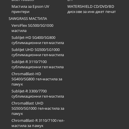
Мастила за Epson UV
WATERSHIELD CD/DVD/BD
принтери
дискове за инк-джет печат
SAWGRASS МАСТИЛА
VersiFlex SG500/SG1000
мастила
SubliJet-HD SG400/SG800
сублимационни гел-мастила
SubliJet UHD SG500/SG1000
сублимационни гел-мастила
SubliJet-R 3110/7100
сублимационни гел мастила
ChromaBlast-HD
SG400/SG800 гел-мастила за
памук
SubliJet-R 3300/7700
сублимационни гел-мастила
ChromaBlast UHD
SG500/SG1000 гел-мастила за
памук
ChromaBlast-R 3110/7100 гел-
мастила за памук