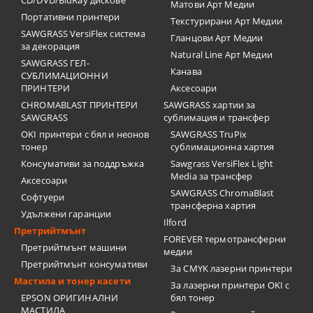
CD/DVD/BluRay дискове
Матови Арт Медии
Портативни принтери
Текстурирани Арт Медии
SAWGRASS VersiFlex система
Гланцови Арт Медии
за декорация
Natural Line Арт Медии
SAWGRASS ГЕЛ-
Канава
СУБЛИМАЦИОННИ
ПРИНТЕРИ
Аксесоари
CHROMABLAST ПРИНТЕРИ
SAWGRASS хартии за
SAWGRASS
сублимация и трансфер
OKI принтери с бял и неонов
SAWGRASS TruPix
тонер
сублимационна хартия
Консумативи за поддръжка
Sawgrass VersiFlex Light
Media за трансфер
Аксесоари
SAWGRASS ChromaBlast
Софтуери
трансферна хартия
Удължени гаранции
Ilford
Претрийтмънт
FOREVER термотрансферни
Претрийтмънт машини
медии
Претрийтмънт консумативи
За CMYK лазерни принтери
Мастила и тонер касети
За лазерни принтери OKI с
EPSON ОРИГИНАЛНИ
бял тонер
МАСТИЛА