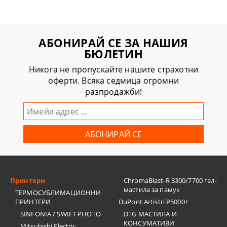
АБОНИРАЙ СЕ ЗА НАШИЯ
БЮЛЕТИН
Никога не пропускайте нашите страхотни
оферти. Всяка седмица огромни
разпродажби!
Принтери
ChromaBlast-R 3300/7700 гел-
мастила за памук
ТЕРМОСУБЛИМАЦИОННИ
ПРИНТЕРИ
DuPont Artistri P5000+
SINFONIA / SWIFT PHOTO
DTG МАСТИЛА И
КОНСУМАТИВИ
Mitsubishi Electric