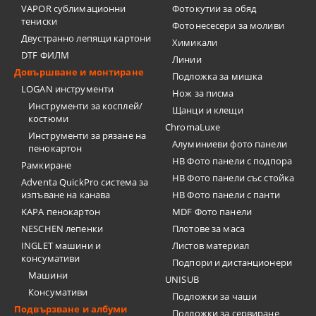
VAPOR сублимационни
Фотокутии за обяд
тениски
Фотонесесери за моливи
Двустранно лепящи картони
Химикали
DTF ФИЛМ
Линии
Довършване и монтиране
Подложка за мишка
LOGAN инструменти
Нож за писма
Инструменти за косплей/
Щанци и клещи
костюми
ChromaLuxe
Инструменти за рязане на
Алуминиеви фото панели
пенокартон
HB Фото панели с подпора
Рамкиране
HB Фото панели със стойка
Adventa QuickPro система за
изпъване на канава
HB Фото панели с панти
KAPA пенокартон
MDF Фото панели
NESCHEN лепенки
Плотове за маса
INGLET машини и
Листов материал
консумативи
Подпори и дистанционери
Машини
UNISUB
Консумативи
Подложки за чаши
Подвързване и албуми
Подложки за сервиране