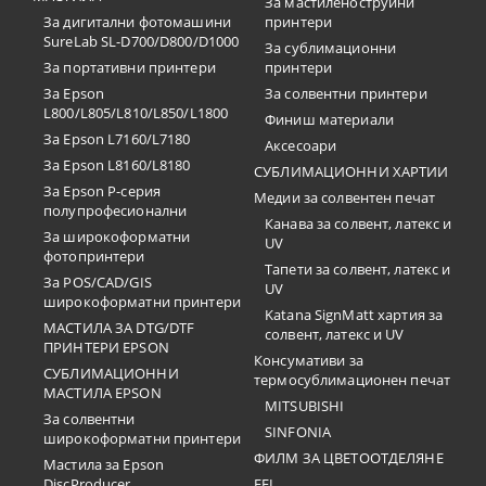
За мастиленоструйни
За дигитални фотомашини
принтери
SureLab SL-D700/D800/D1000
За сублимационни
За портативни принтери
принтери
За Epson
За солвентни принтери
L800/L805/L810/L850/L1800
Финиш материали
За Epson L7160/L7180
Аксесоари
За Epson L8160/L8180
СУБЛИМАЦИОННИ ХАРТИИ
За Epson P-серия
Медии за солвентен печат
полупрофесионални
Канава за солвент, латекс и
За широкоформатни
UV
фотопринтери
Тапети за солвент, латекс и
За POS/CAD/GIS
UV
широкоформатни принтери
Katana SignMatt хартия за
МАСТИЛА ЗА DTG/DTF
солвент, латекс и UV
ПРИНТЕРИ EPSON
Консумативи за
СУБЛИМАЦИОННИ
термосублимационен печат
МАСТИЛА EPSON
MITSUBISHI
За солвентни
SINFONIA
широкоформатни принтери
ФИЛМ ЗА ЦВЕТООТДЕЛЯНЕ
Мастила за Epson
DiscProducer
EFI