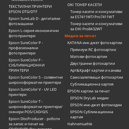
OKI ТОНЕР КАСЕТИ
ТЕКСТИЛНИ ПРИНТЕРИ
EPSON DTG/DTF
Тонер касети и консумативи
за ES7411WT/Pro7411WT
Epson SureLab D - дигитални
фотомашини
Тонер касети и консумативи
за OKI Pro8432WT
Epson L-серия икономични
фотопринтери
Медии за печат
Epson SureColor P -
KATANA инк-джет фотохартии
професионални
Премиум RC фотохартии
фотопринтери
Матови фотохартии
Epson SureColor F -
Двустранни фотохартии
СУБЛИМАЦИОННИ
ПРИНТЕРИ
Арт&Крафт хартии и канава
Epson SureColor S - солвентни
Самозалепващи фотохартии
широкоформатни принтери
Сублимационна хартия
Epson SureColor V - UV LED
EPSON хартии за печат
принтери
EPSON DryLab медии
Epson SureColor T -
EPSON инк-джет фотомедии
широкоформатни принтери/
скенери POS/CAD/GIS
EPSON Сублимационна
хартия
Epson DiscProducer - роботи
за запис и печат на
Hahnemuehle