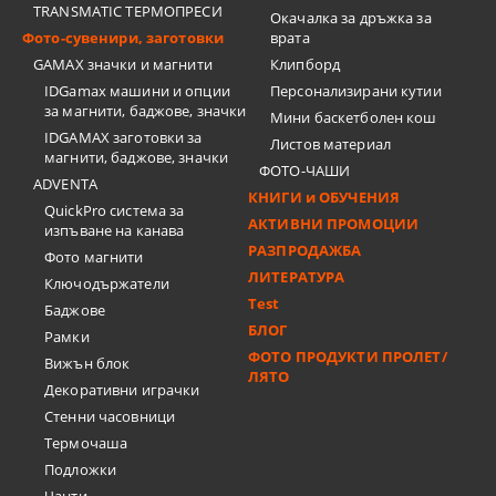
TRANSMATIC ТЕРМОПРЕСИ
Окачалка за дръжка за
Фото-сувенири, заготовки
врата
GAMAX значки и магнити
Клипборд
IDGamax машини и опции
Персонализирани кутии
за магнити, баджове, значки
Мини баскетболен кош
IDGAMAX заготовки за
Листов материал
магнити, баджове, значки
ФОТО-ЧАШИ
ADVENTA
КНИГИ и ОБУЧЕНИЯ
QuickPro система за
АКТИВНИ ПРОМОЦИИ
изпъване на канава
РАЗПРОДАЖБА
Фото магнити
ЛИТЕРАТУРА
Ключодържатели
Test
Баджове
БЛОГ
Рамки
ФОТО ПРОДУКТИ ПРОЛЕТ/
Вижън блок
ЛЯТО
Декоративни играчки
Стенни часовници
Термочашa
Подложки