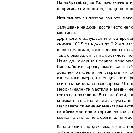
Не забравяйте, че Вашата грижа е 
неоригинални мастила, всъщност е се
Икономията е илюзора, защото, мака
Запушване на дюзи, доста често неп
мастилото.
Дори когато запушванията са време
снимка 10/15 са нужни до 0,2 мл мас
повече мастило, като количеството з
това е еквивалентът на мастилото, ко
Няма да намерите неоригинално маст
Вие работите срещу името си и губ
доволни от факта, че старата им с
отпечатали вчера, от същия този ф
клиентът си остава разочарован! Ест
Неоригиналните мастила и медии не д
които са платили по 5 лв. на брой, н
снимките в сватбения им албум са по
Направете си един елементарен експе
китайски мастила и хартии, за които
малко по-скъпо, но с оригинални маст
Качественият продукт има своята це
добрата реклама - личния отзив, пре