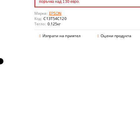
поръчка над 130 евро.
Марка:
EPSON
Код:
C13T54C120
Тегло:
0.125
кг
аранции
Изпрати на приятел
Оцени продукта