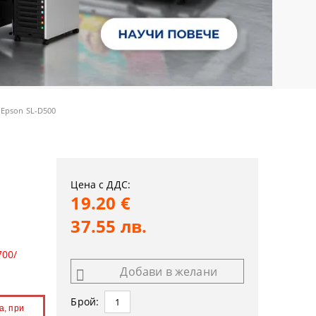
 Epson SL-D500
Цена с ДДС:
19.20 €
37.55 лв.
700/
Добави в желани
Брой:
а, при