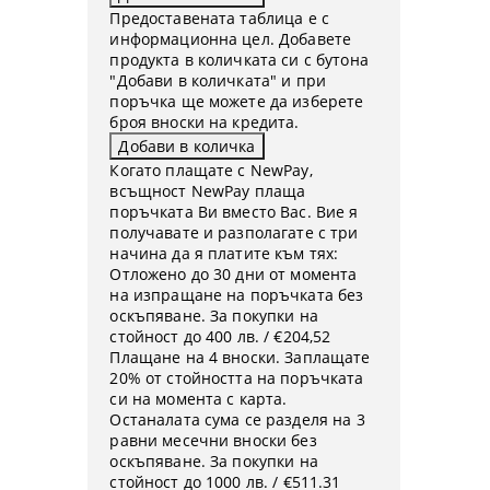
Предоставената таблица е с
информационна цел. Добавете
продукта в количката си с бутона
"Добави в количката" и при
поръчка ще можете да изберете
броя вноски на кредита.
Когато плащате с NewPay,
всъщност NewPay плаща
поръчката Ви вместо Вас. Вие я
получавате и разполагате с три
начина да я платите към тях:
Отложено до 30 дни от момента
на изпращане на поръчката без
оскъпяване. За покупки на
стойност до 400 лв. / €204,52
Плащане на 4 вноски. Заплащате
20% от стойността на поръчката
си на момента с карта.
Останалата сума се разделя на 3
равни месечни вноски без
оскъпяване. За покупки на
стойност до 1000 лв. / €511.31