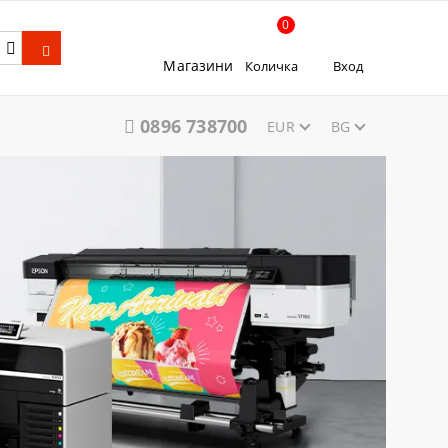
0
Магазини
Количка
Вход
0896 738700
EUR
BG