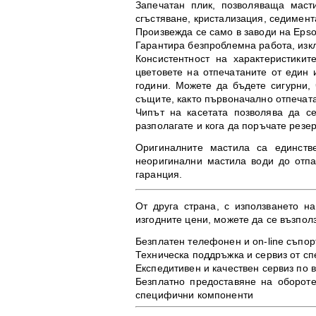
Запечатан плик, позволяваща маст
сгъстяване, кристализация, седимен
Произвежда се само в заводи на Epso
Гарантира безпроблемна работа, изк
Консистентност на характеристики
цветовете на отпечатаните от един
години. Можете да бъдете сигурни,
същите, както първоначално отпечат
Чипът на касетата позволява да се
разполагате и кога да поръчате резер
Оригиналните мастила са единств
неоригинални мастила води до отпа
гаранция.
От друга страна, с използването н
изгодните цени, можете да се възпол
Безплатен телефонен и on-line съпор
Техническа поддръжка и сервиз от с
Експедитивен и качествен сервиз по 
Безплатно предоставяне на оборот
специфични компоненти