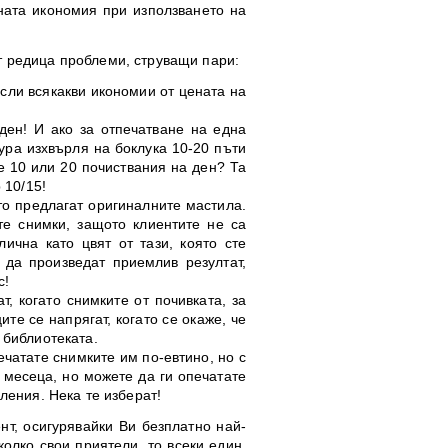
ната икономия при използването на
ат редица проблеми, струващи пари:
сли всякакви икономии от цената на
ден! И ако за отпечатване на една
ура изхвърля на боклука 10-20 пъти
е 10 или 20 почиствания на ден? Та
 10/15!
то предлагат оригиналните мастила.
те снимки, защото клиентите не са
ична като цвят от тази, която сте
 да произведат приемлив резултат,
с!
, когато снимките от почивката, за
те се напрягат, когато се окаже, че
в библиотеката.
ечатате снимките им по-евтино, но с
 месеца, но можете да ги опечатате
ления. Нека те изберат!
нт, осигурявайки Ви безплатно най-
олко свои приятели, то всеки един,