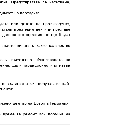
пка. Предотвратява се изсъхване,
димост на партидите.
дата или датата на производство,
чатани през един ден или през две
от дадена фотография, те ще бъдат
 знаете винаги с какво количество
о и качествено. Използването на
чение, дали гаранционно или извън
инвестицията си, получавате най-
лиенти:
визния център на Epson в Германия
о време за ремонт или поръчка на