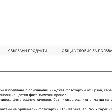
СВЪРЗАНИ ПРОДУКТИ
ОБЩИ УСЛОВИЯ ЗА ПОЛЗВА
и използване с оригинални инк-джет фотохартии от Epson, гара
иционния цветен фото-химичен процес.
тинско фотографско качество, без никаква разлика в гланца на 
ечатани на оригинални фотохартии EPSON SureLab Pro-S Paper - L