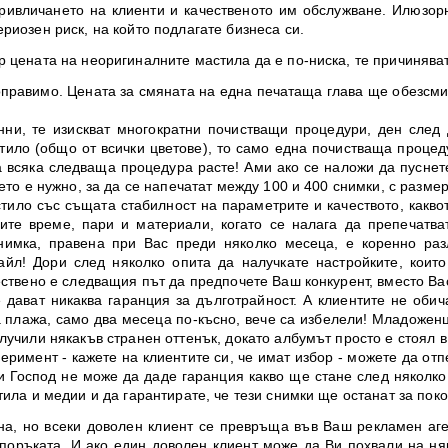
привличането на клиенти и качественото им обслужване. Илюзор
риозен риск, на който подлагате бизнеса си.
р цената на неоригиналните мастила да е по-ниска, те причиняв
оправимо. Цената за смяната на една печатаща глава ще обезсми
нни, те изискват многократни почистващи процедури, ден след 
тило (общо от всички цветове), то само една почистваща процед
а всяка следваща процедура расте! Ами ако се наложи да пуснет
ето е нужно, за да се напечатат между 100 и 400 снимки, с размер
ило със същата стабилност на параметрите и качеството, какво
ите време, пари и материали, когато се налага да препечатва
нимка, правена при Вас преди няколко месеца, е коренно разл
айл! Дори след няколко опита да налучкате настройките, които
ествено е следващия път да предпочете Ваш конкурент, вместо Ва
ават никаква гаранция за дълготрайност. А клиентите не обичат
а плажа, само два месеца по-късно, вече са избелели! Младоженци
лучили някакъв странен оттенък, докато албумът
просто
е стоял 
римент - кажете на клиентите си, че имат избор - можете да отп
 и Господ не може да даде гаранция какво ще стане след няколко
ила и медии и да гарантирате, че тези снимки ще останат за поко
на, но всеки доволен клиент се превръща във Ваш рекламен аге
поръката. И ако един доволен клиент може да Ви похвали на няк