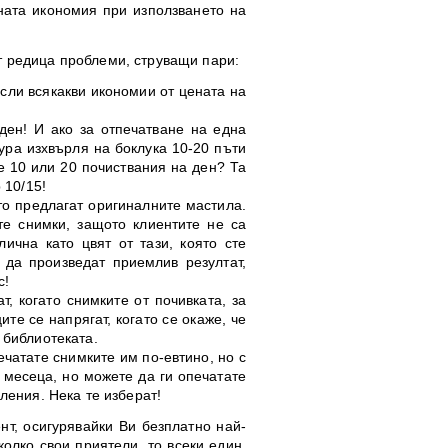
ната икономия при използването на
ат редица проблеми, струващи пари:
сли всякакви икономии от цената на
ден! И ако за отпечатване на една
ура изхвърля на боклука 10-20 пъти
е 10 или 20 почиствания на ден? Та
 10/15!
то предлагат оригиналните мастила.
те снимки, защото клиентите не са
ична като цвят от тази, която сте
 да произведат приемлив резултат,
с!
, когато снимките от почивката, за
те се напрягат, когато се окаже, че
в библиотеката.
ечатате снимките им по-евтино, но с
 месеца, но можете да ги опечатате
ления. Нека те изберат!
нт, осигурявайки Ви безплатно най-
олко свои приятели, то всеки един,