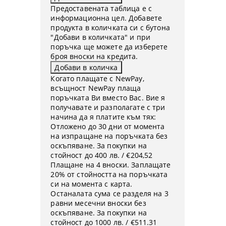
Предоставената таблица е с
информационна цел. Добавете
продукта в количката си с бутона
"Добави в количката" и при
поръчка ще можете да изберете
броя вноски на кредита.
Когато плащате с NewPay,
всъщност NewPay плаща
поръчката Ви вместо Вас. Вие я
получавате и разполагате с три
начина да я платите към тях:
Отложено до 30 дни от момента
на изпращане на поръчката без
оскъпяване. За покупки на
стойност до 400 лв. / €204,52
Плащане на 4 вноски. Заплащате
20% от стойността на поръчката
си на момента с карта.
Останалата сума се разделя на 3
равни месечни вноски без
оскъпяване. За покупки на
стойност до 1000 лв. / €511.31