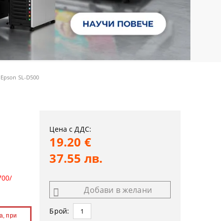
 Epson SL-D500
Цена с ДДС:
19.20 €
37.55 лв.
700/
Добави в желани
Брой:
а, при