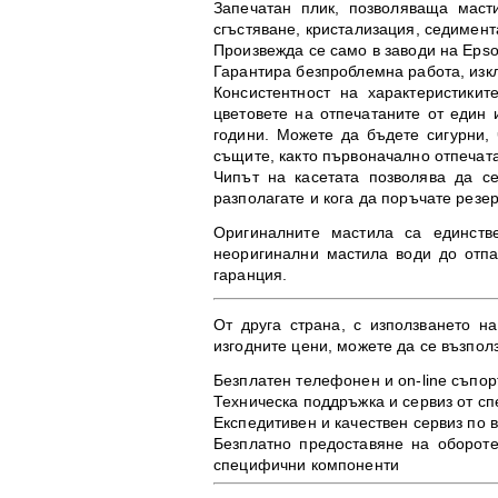
Запечатан плик, позволяваща маст
сгъстяване, кристализация, седимен
Произвежда се само в заводи на Epso
Гарантира безпроблемна работа, изк
Консистентност на характеристики
цветовете на отпечатаните от един
години. Можете да бъдете сигурни,
същите, както първоначално отпечат
Чипът на касетата позволява да се
разполагате и кога да поръчате резер
Оригиналните мастила са единств
неоригинални мастила води до отпа
гаранция.
От друга страна, с използването н
изгодните цени, можете да се възпол
Безплатен телефонен и on-line съпор
Техническа поддръжка и сервиз от с
Експедитивен и качествен сервиз по 
Безплатно предоставяне на оборот
специфични компоненти