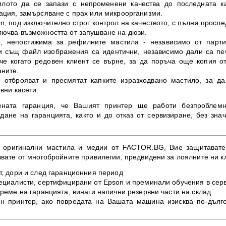
илото да се запази с непроменени качества до последната ка
тация, замърсяване с прах или микроорганизми.
n, под изключително строг контрол на качеството, с пълна просле
лючва възможността от запушване на дюзи.
те, непостижима за рефилните мастила - независимо от парти
 и същ файл изображения са идентични, независимо дали са пе
 че когато редовен клиент се върне, за да поръча още копия 
аните.
 отброяват и пресмятат капките изразходвано мастило, за да
вни касети.
ената гаранция, че Вашият принтер ще работи безпроблемн
дане на гаранцията, както и до отказ от сервизиране, без зна
а оригинални мастила и медии от FACTOR.BG, Вие защитавате 
звате от многобройните привилегии, предвидени за лоялните ни к
т, дори и след гаранционния период
пециалисти, сертифицирани от Epson и преминали обучения в сер
време на гаранцията, винаги налични резервни части на склад
ен принтер, ако повредата на Вашата машина изисква по-дълг