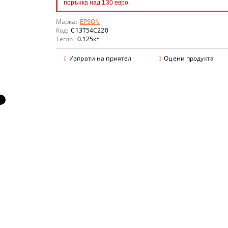
поръчка над 130 евро.
Марка:
EPSON
Код:
C13T54C220
Тегло:
0.125
кг
аранции
Изпрати на приятел
Оцени продукта