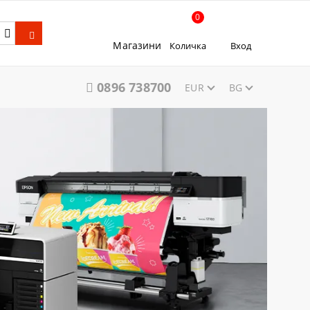
0
Магазини
Количка
Вход
0896 738700
EUR
BG