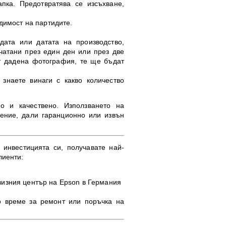
пка. Предотвратява се изсъхване,
димост на партидите.
дата или датата на производство,
чатани през един ден или през две
от дадена фотография, те ще бъдат
 знаете винаги с какво количество
о и качествено. Използването на
чение, дали гаранционно или извън
инвестицията си, получавате най-
лиенти:
визния център на Epson в Германия
о време за ремонт или поръчка на