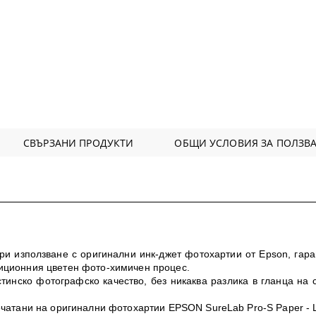
СВЪРЗАНИ ПРОДУКТИ
ОБЩИ УСЛОВИЯ ЗА ПОЛЗВА
и използване с оригинални инк-джет фотохартии от Epson, гара
иционния цветен фото-химичен процес.
тинско фотографско качество, без никаква разлика в гланца на 
ечатани на оригинални фотохартии EPSON SureLab Pro-S Paper - L