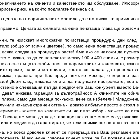
привличането на клиенти и качественото им обслужване. Илюзор
риозен риск, на който подлагате бизнеса си.
р цената на неоригиналните мастила да е по-ниска, те причиняв
оправимо. Цената за смяната на една печатаща глава ще обезсми
нни, те изискват многократни почистващи процедури, ден след 
тило (общо от всички цветове), то само една почистваща процед
а всяка следваща процедура расте! Ами ако се наложи да пуснет
ето е нужно, за да се напечатат между 100 и 400 снимки, с размер
ило със същата стабилност на параметрите и качеството, какво
ите време, пари и материали, когато се налага да препечатва
нимка, правена при Вас преди няколко месеца, е коренно разл
айл! Дори след няколко опита да налучкате настройките, които
ествено е следващия път да предпочете Ваш конкурент, вместо Ва
ават никаква гаранция за дълготрайност. А клиентите не обичат
а плажа, само два месеца по-късно, вече са избелели! Младоженци
лучили някакъв странен оттенък, докато албумът
просто
е стоял 
римент - кажете на клиентите си, че имат избор - можете да отп
 и Господ не може да даде гаранция какво ще стане след няколко
ила и медии и да гарантирате, че тези снимки ще останат за поко
на, но всеки доволен клиент се превръща във Ваш рекламен аге
поръката. И ако един доволен клиент може да Ви похвали на няк