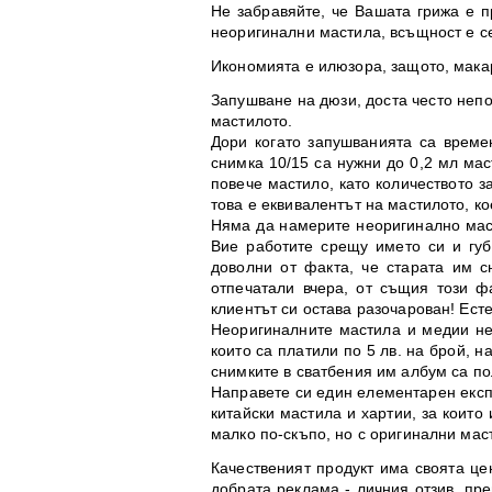
Не забравяйте, че Вашата грижа е 
неоригинални мастила, всъщност е се
Икономията е илюзора, защото, мака
Запушване на дюзи, доста често неп
мастилото.
Дори когато запушванията са време
снимка 10/15 са нужни до 0,2 мл мас
повече мастило, като количеството з
това е еквивалентът на мастилото, ко
Няма да намерите неоригинално маст
Вие работите срещу името си и губ
доволни от факта, че старата им с
отпечатали вчера, от същия този ф
клиентът си остава разочарован! Ест
Неоригиналните мастила и медии не д
които са платили по 5 лв. на брой, н
снимките в сватбения им албум са по
Направете си един елементарен експе
китайски мастила и хартии, за които
малко по-скъпо, но с оригинални маст
Качественият продукт има своята це
добрата реклама - личния отзив, пре