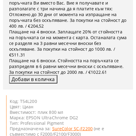
поръчката Ви вместо Вас. Вие я получавате и
разполагате с три начина да я платите към тях:
Отложено до 30 дни от момента на изпращане на
поръчката без оскъпяване. За покупки на стойност до
400 лв. / €204,52
Плащане на 4 вноски. Заплащате 20% от стойността
на поръчката си на момента с карта. Останалата сума
се разделя на 3 равни месечни вноски без
оскъпяване. За покупки на стойност до 1000 лв. /
€511.31
Плащане на 6 вноски. Стойността на поръчката се
разпределя в 6 равни месечни вноски с оскъпяване.
За покупки на стойност до 2000 лв. / €1022.61
Код: T54L200
Цвят: Циан
Вместимост: плик 800 мл
Марка: EPSON UltraChrome DG2
Тип: Professional Pigment
Предназначена за:
SureColor SC-F2200
(не е
съвместимо с F2000/F2100/F3000)