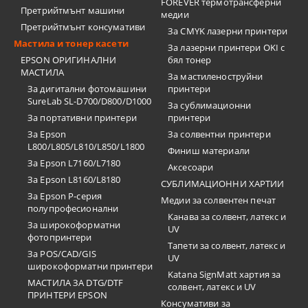
FOREVER термотрансферни
Претрийтмънт машини
медии
Претрийтмънт консумативи
За CMYK лазерни принтери
Мастила и тонер касети
За лазерни принтери OKI с
EPSON ОРИГИНАЛНИ
бял тонер
МАСТИЛА
За мастиленоструйни
За дигитални фотомашини
принтери
SureLab SL-D700/D800/D1000
За сублимационни
За портативни принтери
принтери
За Epson
За солвентни принтери
L800/L805/L810/L850/L1800
Финиш материали
За Epson L7160/L7180
Аксесоари
За Epson L8160/L8180
СУБЛИМАЦИОННИ ХАРТИИ
За Epson P-серия
Медии за солвентен печат
полупрофесионални
Канава за солвент, латекс и
За широкоформатни
UV
фотопринтери
Тапети за солвент, латекс и
За POS/CAD/GIS
UV
широкоформатни принтери
Katana SignMatt хартия за
МАСТИЛА ЗА DTG/DTF
солвент, латекс и UV
ПРИНТЕРИ EPSON
Консумативи за