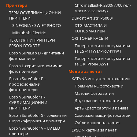
Принтери
ChromaBlast-R 3300/7700 гел-
мастила за памук
ТЕРМОСУБЛИМАЦИОННИ
ПРИНТЕРИ
DuPont Artistri P5000+
SINFONIA / SWIFT PHOTO
DTG МАСТИЛА И
КОНСУМАТИВИ
Mitsubishi Electric
OKI ТОНЕР КАСЕТИ
ТЕКСТИЛНИ ПРИНТЕРИ
EPSON DTG/DTF
Тонер касети и консумативи
за ES7411WT/Pro7411WT
Epson SureLab D - дигитални
фотомашини
Тонер касети и консумативи
за OKI Pro8432WT
Epson L-серия икономични
фотопринтери
Медии за печат
Epson SureColor P -
KATANA инк-джет фотохартии
професионални
Премиум RC фотохартии
фотопринтери
Матови фотохартии
Epson SureColor F -
Двустранни фотохартии
СУБЛИМАЦИОННИ
ПРИНТЕРИ
Арт&Крафт хартии и канава
Epson SureColor S - солвентни
Самозалепващи фотохартии
широкоформатни принтери
Сублимационна хартия
Epson SureColor V - UV LED
EPSON хартии за печат
принтери