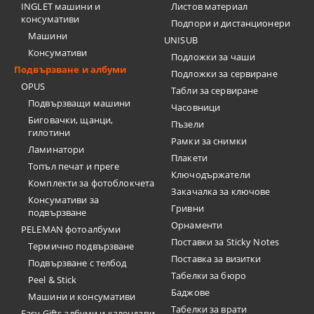
INGLET машини и
Листов материал
консумативи
Подпори и дистанционери
Машини
UNISUB
Консумативи
Подложки за чаши
Подвързване и албуми
Подложки за сервиране
OPUS
Табли за сервиране
Подвързващи машини
Часовници
Биговачки, щанци,
Пъзели
гилотини
Рамки за снимки
Ламинатори
Плакети
Топъл печат и преге
Ключодържатели
Комплекти за фотоблокчета
Закачалка за ключове
Консумативи за
Гривни
подвързване
Орнаменти
PELEMAN фотоалбуми
Поставки за Sticky Notes
Термично подвързване
Поставка за визитки
Подвързване с телбод
Tабелки за бюро
Peel & Stick
Баджове
Машини и консумативи
Табелки за врати
Easy Gifts албуми и календари