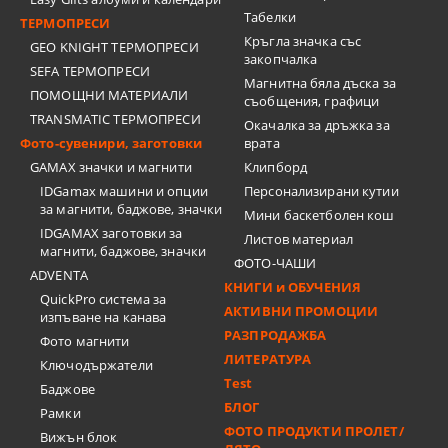
Табелки
ТЕРМОПРЕСИ
Кръгла значка със
GEO KNIGHT ТЕРМОПРЕСИ
закопчалка
SEFA ТЕРМОПРЕСИ
Магнитна бяла дъска за
ПОМОЩНИ МАТЕРИАЛИ
съобщения, графици
TRANSMATIC ТЕРМОПРЕСИ
Окачалка за дръжка за
Фото-сувенири, заготовки
врата
GAMAX значки и магнити
Клипборд
IDGamax машини и опции
Персонализирани кутии
за магнити, баджове, значки
Мини баскетболен кош
IDGAMAX заготовки за
Листов материал
магнити, баджове, значки
ФОТО-ЧАШИ
ADVENTA
КНИГИ и ОБУЧЕНИЯ
QuickPro система за
АКТИВНИ ПРОМОЦИИ
изпъване на канава
РАЗПРОДАЖБА
Фото магнити
ЛИТЕРАТУРА
Ключодържатели
Test
Баджове
БЛОГ
Рамки
ФОТО ПРОДУКТИ ПРОЛЕТ/
Вижън блок