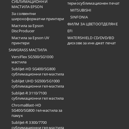
СУБЛИМАЦИОННИ
термосублимационен печат
МАСТИЛА EPSON
MITSUBISHI
За солвентни
SINFONIA
широкоформатни принтери
ФИЛМ ЗА ЦВЕТООТДЕЛЯНЕ
Мастила за Epson
DiscProducer
EFI
Мастила за Epson UV
WATERSHIELD CD/DVD/BD
принтери
дискове за инк-джет печат
SAWGRASS МАСТИЛА
VersiFlex SG500/SG1000
мастила
SubliJet-HD SG400/SG800
сублимационни гел-мастила
SubliJet UHD SG500/SG1000
сублимационни гел-мастила
SubliJet-R 3110/7100
сублимационни гел мастила
ChromaBlast-HD
SG400/SG800 гел-мастила за
памук
SubliJet-R 3300/7700
сублимационни гел-мастила