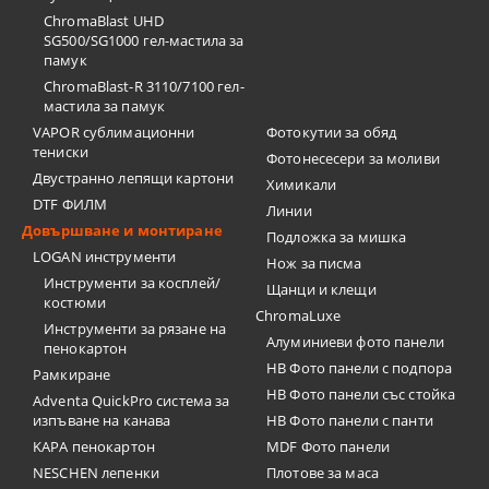
ChromaBlast UHD
SG500/SG1000 гел-мастила за
памук
ChromaBlast-R 3110/7100 гел-
мастила за памук
VAPOR сублимационни
Фотокутии за обяд
тениски
Фотонесесери за моливи
Двустранно лепящи картони
Химикали
DTF ФИЛМ
Линии
Довършване и монтиране
Подложка за мишка
LOGAN инструменти
Нож за писма
Инструменти за косплей/
Щанци и клещи
костюми
ChromaLuxe
Инструменти за рязане на
Алуминиеви фото панели
пенокартон
HB Фото панели с подпора
Рамкиране
HB Фото панели със стойка
Adventa QuickPro система за
изпъване на канава
HB Фото панели с панти
KAPA пенокартон
MDF Фото панели
NESCHEN лепенки
Плотове за маса