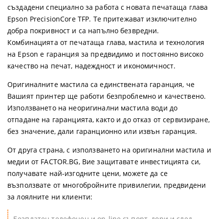
създадени специално за работа с новата печатаща глава
Epson PrecisionCore TFP. Те притежават изключително
добра покривност и са напълно безвредни.
Комбинацията от печатаща глава, мастила и технология
на Epson е гаранция за предвидимо и постоянно високо
качество на печат, надеждност и икономичност.
Оригиналните мастила са единствената гаранция, че
Вашият принтер ще работи безпроблемно и качествено.
Използването на неоригинални мастила води до
отпадане на гаранцията, както и до отказ от сервизиране,
без значение, дали гаранционно или извън гаранция.
От друга страна, с използването на оригинални мастила и
медии от FACTOR.BG, Вие защитавате инвестицията си,
получавате най-изгодните цени, можете да се
възползвате от многобройните привилегии, предвидени
за лоялните ни клиенти:
Безплатен телефонен и on-line съпорт, дори и след