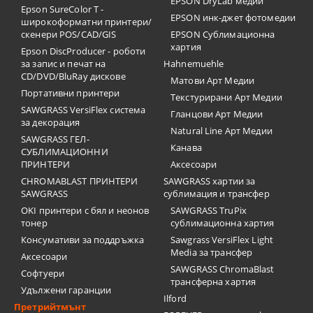
EPSON DryLab медии
Epson SureColor T -
EPSON инк-джет фотомедии
широкоформатни принтери/
скенери POS/CAD/GIS
EPSON Сублимационна
хартия
Epson DiscProducer - роботи
за запис и печат на
Hahnemuehle
CD/DVD/BluRay дискове
Матови Арт Медии
Портативни принтери
Текстурирани Арт Медии
SAWGRASS VersiFlex система
Гланцови Арт Медии
за декорация
Natural Line Арт Медии
SAWGRASS ГЕЛ-
Канава
СУБЛИМАЦИОННИ
ПРИНТЕРИ
Аксесоари
CHROMABLAST ПРИНТЕРИ
SAWGRASS хартии за
SAWGRASS
сублимация и трансфер
OKI принтери с бял и неонов
SAWGRASS TruPix
тонер
сублимационна хартия
Консумативи за поддръжка
Sawgrass VersiFlex Light
Media за трансфер
Аксесоари
SAWGRASS ChromaBlast
Софтуери
трансферна хартия
Удължени гаранции
Ilford
Претрийтмънт