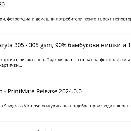
80
и, фотостудиа и домашни потребители, които търсят неповтор
yta 305 - 305 gsm, 90% бамбукови нишки и 10
ла хартия с висок гланц. Подходяща е за печат на фотографски 
картички...
- PrintMate Release 2024.0.0
 за Sawgrass Virtuoso осигуряваща по-добра производителнос