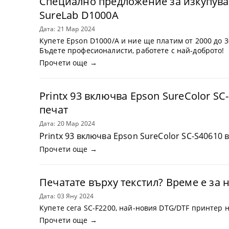
Специално предложение за изкупуван
SureLab D1000A
Дата: 21 Мар 2024
Купете Epson D1000/A и ние ще платим от 2000 до 3
Бъдете професионалисти, работете с най-доброто!
Прочети още →
Printx 93 включва Epson SureColor S
печат
Дата: 20 Мар 2024
Printx 93 включва Epson SureColor SC-S40610 
Прочети още →
Печатате върху текстил? Време е за
Дата: 03 Яну 2024
Купете сега SC-F2200, най-новия DTG/DTF принтер н
Прочети още →