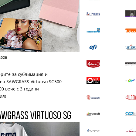
1.03 €
2.01 лв.
17.40 €
34.03 лв.
 ДЕТАЙЛИ
ВИЖ ДЕТАЙЛИ
2026
рите за сублимация и
ер SAWGRASS Virtuoso SG500
00 вече с 3 години
ия!