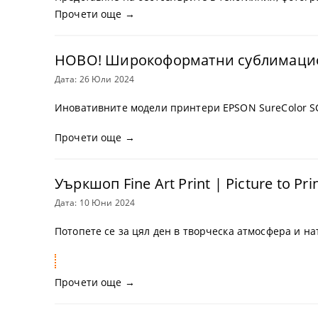
Аксесоари
DTF ФИЛМ
Прочети още →
Софтуери
НОВО! Широкоформатни сублимацион
Удължени г
Дата: 26 Юли 2024
Иновативните модели принтери EPSON SureColor SC
Прочети още →
Уъркшоп Fine Art Print | Picture to Pri
Дата: 10 Юни 2024
Потопете се за цял ден в творческа атмосфера и н
Прочети още →