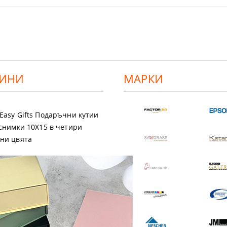
ИНИ
МАРКИ
Easy Gifts Подаръчни кутии
 снимки 10X15 в четири
ни цвята
a Магнит EASI
Premium Luster 200