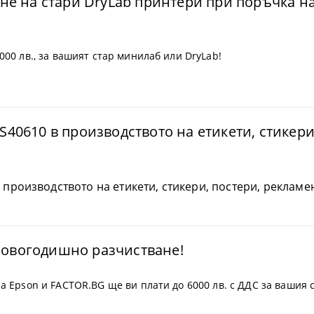
е на стари DryLab принтери при поръчка на
000 лв., за вашият стар минилаб или DryLab!
C-S40610 в производството на етикети, стикер
в производството на етикети, стикери, постери, рекламе
 новогодишно разчистване!
а Epson и FACTOR.BG ще ви плати до 6000 лв. с ДДС за вашия 