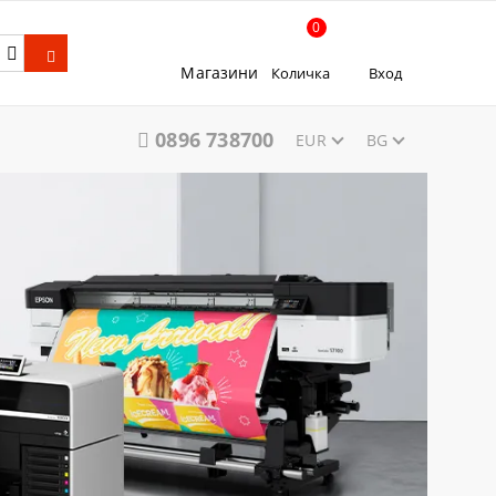
0
Магазини
Количка
Вход
0896 738700
EUR
BG