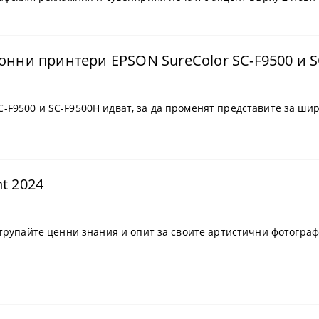
ни принтери EPSON SureColor SC-F9500 и S
аранции
-F9500 и SC-F9500H идват, за да променят представите за ш
nt 2024
атрупайте ценни знания и опит за своите артистични фотограф