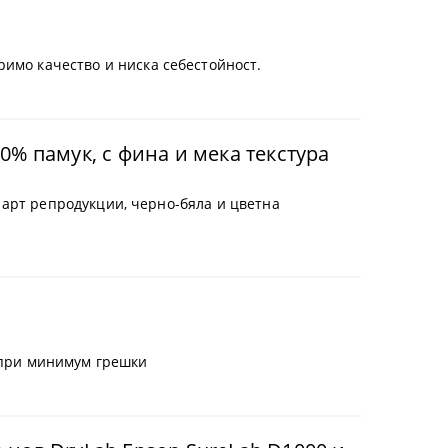
имо качество и ниска себестойност.
% памук, с фина и мека текстура
и арт репродукции, черно-бяла и цветна
т при минимум грешки