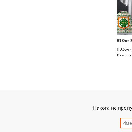
01 Окт 
Абони
Виж вси
Никога не пропу