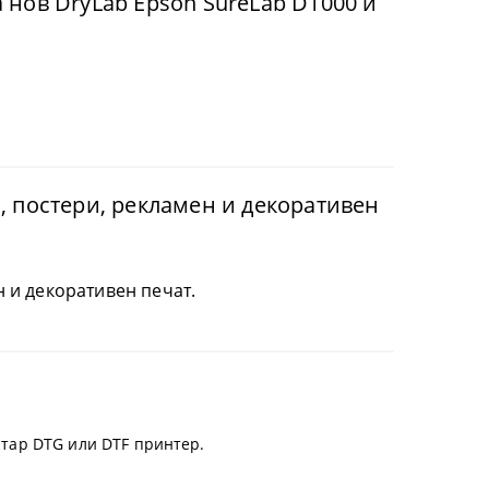
 нов DryLab Epson SureLab D1000 и
и, постери, рекламен и декоративен
н и декоративен печат.
стар DTG или DTF принтер.