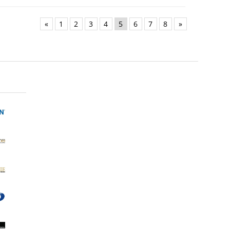
«
1
2
3
4
5
6
7
8
»
Photo Matt 180
Adventa Магнит/Рамка с подпора
КЛАСИК